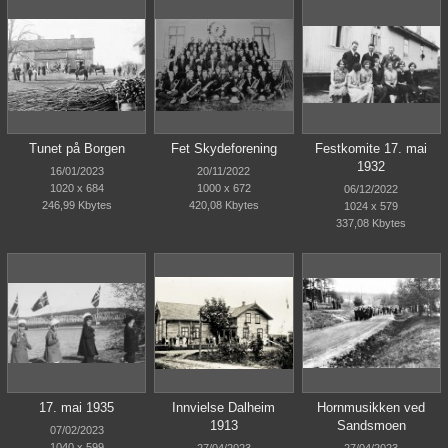
Tunet på Borgen
Fet Skydeforening
Festkomite 17. mai
1932
16/01/2023
20/11/2022
1020 x 684
1000 x 672
06/12/2022
246,99 Kbytes
420,08 Kbytes
1024 x 579
337,08 Kbytes
17. mai 1935
Innvielse Dalheim
Hornmusikken ved
1913
Sandsmoen
07/02/2023
1040 x 599
27/04/2023
27/04/2023