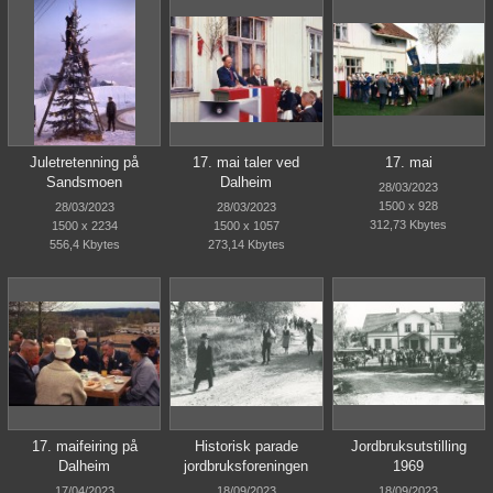
Juletretenning på
17. mai taler ved
17. mai
Sandsmoen
Dalheim
28/03/2023
1500 x 928
28/03/2023
28/03/2023
312,73 Kbytes
1500 x 2234
1500 x 1057
556,4 Kbytes
273,14 Kbytes
17. maifeiring på
Historisk parade
Jordbruksutstilling
Dalheim
jordbruksforeningen
1969
17/04/2023
18/09/2023
18/09/2023