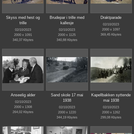
Skyss med hest og
Brudepar i trille med
Draktparade
trille
kallesje
02/10/2023
2000 x 1097
02/10/2023
02/10/2023
369,45 Kbytes
2000 x 1091
2000 x 1125
340,37 Kbytes
340,88 Kbytes
Anseelig alder
Sand skole 17 mai
Kapellbakken syttende
1938
mai 1938
02/10/2023
2000 x 1308
02/10/2023
02/10/2023
264,02 Kbytes
2000 x 1220
2000 x 1262
344,19 Kbytes
299,08 Kbytes