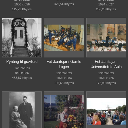
379,54 Kbytes
1000 x 656
1024 x 627
115,23 Kbytes
256,23 Kbytes
Pynting til gravferd
Fet Janitsjar i Gamle
Fet Janitsjar i
Logen
Universitetets Aula
14/02/2023
949 x 936
13/02/2023
13/02/2023
488,87 Kbytes
1020 x 684
1020 x 726
195,66 Kbytes
172,99 Kbytes