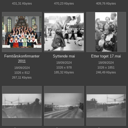
431,31 Kbytes
470,23 Kbytes
409,76 Kbytes
Femtiårskonfirmanter
Syttende mai
Etter toget 17.mai
2011
18/09/2024
18/09/2024
1026 x 978
1026 x 1851
18/09/2024
185,32 Kbytes
246,49 Kbytes
1026 x 812
267,11 Kbytes