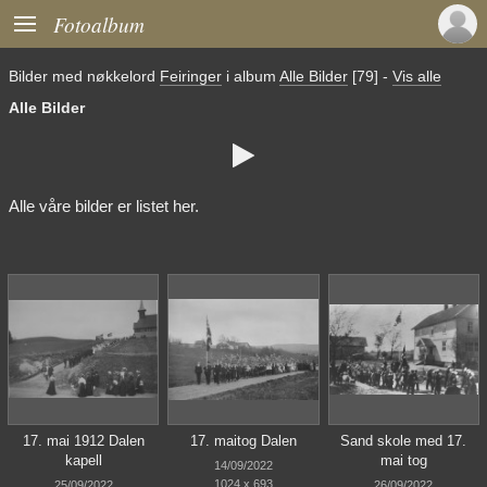

Fotoalbum
Bilder med nøkkelord
Feiringer
i album
Alle Bilder
[79]
-
Vis alle
Alle Bilder

Alle våre bilder er listet her.
17. mai 1912 Dalen
17. maitog Dalen
Sand skole med 17.
kapell
mai tog
14/09/2022
1024 x 693
25/09/2022
26/09/2022