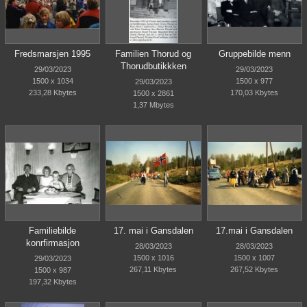
Fredsmarsjen 1995
Familien Thorud og
Gruppebilde menn
Thorudbutikkken
29/03/2023
29/03/2023
1500 x 1034
1500 x 977
29/03/2023
233,28 Kbytes
170,03 Kbytes
1500 x 2861
1,37 Mbytes
Familiebilde
17. mai i Gansdalen
17.mai i Gansdalen
konrfirmasjon
28/03/2023
28/03/2023
1500 x 1016
1500 x 1007
29/03/2023
267,11 Kbytes
267,52 Kbytes
1500 x 987
197,32 Kbytes