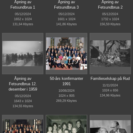
Åpning av
Åpning av
Åpning av
Fetsundbrua 1
Fetsundbrua 3
Fetsundbrua 2
05/12/2024
05/12/2024
05/12/2024
1652 x 1024
1601 x 1024
1732 x 1024
131,64 Kbytes
141,86 Kbytes
156,59 Kbytes
Åpning av
50-års konfirmanter
Familieselskap på Rud
Fetsundbrua 12.
1991
11/11/2024
desember i 1959
1024 x 656
10/06/2024
134,96 Kbytes
1024 x 805
05/12/2024
269,29 Kbytes
1643 x 1024
134,55 Kbytes