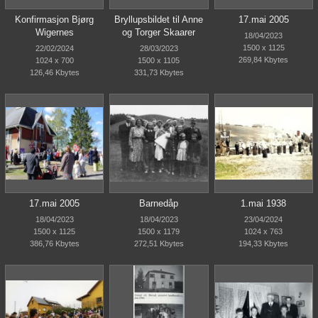
Konfirmasjon Bjørg
Bryllupsbildet til Anne
17.mai 2005
Wigernes
og Torger Skaarer
18/04/2023
1500 x 1125
22/02/2024
28/03/2023
269,84 Kbytes
1024 x 700
1500 x 1105
126,46 Kbytes
331,73 Kbytes
17.mai 2005
Barnedåp
1.mai 1938
18/04/2023
18/04/2023
23/04/2024
1500 x 1125
1500 x 1179
1024 x 763
386,76 Kbytes
272,51 Kbytes
194,33 Kbytes