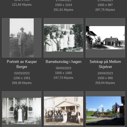
121,84 Kbytes
1500 x 1014
1500 x 987
291,91 Kbytes
287,75 Kbytes
Portrett av Kasper
Barnebursdag i hagen
Selskap på Mellom
Berger
Skjelver
06/03/2023
1500 x 1065
02/03/2023
24/04/2023
247,73 Kbytes
1200 x 1951
1500 x 890
269,36 Kbytes
259,94 Kbytes