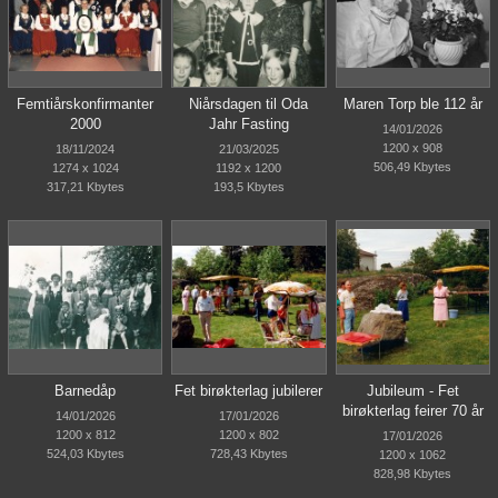
Femtiårskonfirmanter
Niårsdagen til Oda
Maren Torp ble 112 år
2000
Jahr Fasting
14/01/2026
1200 x 908
18/11/2024
21/03/2025
506,49 Kbytes
1274 x 1024
1192 x 1200
317,21 Kbytes
193,5 Kbytes
Barnedåp
Fet birøkterlag jubilerer
Jubileum - Fet
birøkterlag feirer 70 år
14/01/2026
17/01/2026
1200 x 812
1200 x 802
17/01/2026
524,03 Kbytes
728,43 Kbytes
1200 x 1062
828,98 Kbytes