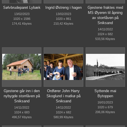
Sølvbrudeparet Lybæk
Ingrid Østreng i hagen
Gjestene fraktes med
MS Øyeren til åpning
13/02/2023
13/02/2023
av storrlåven på
1020 x 1586
1020 x 861
Sniksand
174,41 Kbytes
210,42 Kbytes
14/11/2022
1024 x 682
533,56 Kbytes
Gjestene går inn i den
Ordfører John Harry
Syttende mai
nybygde storrlåven på
Skoglund i matkø på
Bytoppen
Sniksand
Sniksand
16/01/2023
1020 x 679
14/11/2022
14/11/2022
206,06 Kbytes
1024 x 683
1024 x 682
496,57 Kbytes
580,99 Kbytes