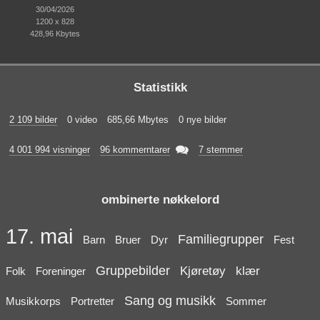
30/04/2026
1200 x 828
428,96 Kbytes
Statistikk
2 109 bilder
0 video
685,66 Mbytes
0 nye bilder

4 001 994 visninger
96 kommerntarer
7 stemmer
ombinerte nøkkelord
17. mai
Familiegrupper
Barn
Bruer
Dyr
Fest
Gruppebilder
Kjøretøy
klær
Folk
Foreninger
Sang og musikk
Musikkorps
Portretter
Sommer