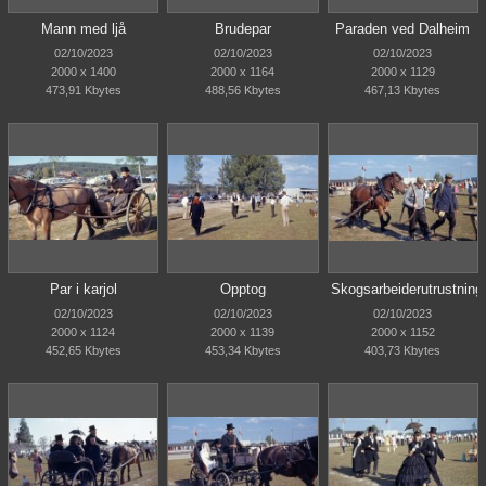
Mann med ljå
Brudepar
Paraden ved Dalheim
02/10/2023
02/10/2023
02/10/2023
2000 x 1400
2000 x 1164
2000 x 1129
473,91 Kbytes
488,56 Kbytes
467,13 Kbytes
Par i karjol
Opptog
Skogsarbeiderutrustning
02/10/2023
02/10/2023
02/10/2023
2000 x 1124
2000 x 1139
2000 x 1152
452,65 Kbytes
453,34 Kbytes
403,73 Kbytes