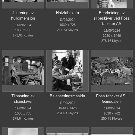
Justering av
Halvfabrikata
Bearbeiding av
hulldimensjon
slipeskiver ved Foss
11/09/2024
fabriker AS
1030 x 728
11/09/2024
214,73 Kbytes
1030 x 735
11/09/2024
171,01 Kbytes
1030 x 1446
278,16 Kbytes
Tilpasning av
Balanseringsmaskin
Foss fabriker AS i
slipeskiver
Gansdalen.
11/09/2024
1030 x 1428
11/09/2024
11/09/2024
281,63 Kbytes
1030 x 733
1030 x 702
179,64 Kbytes
250,75 Kbytes