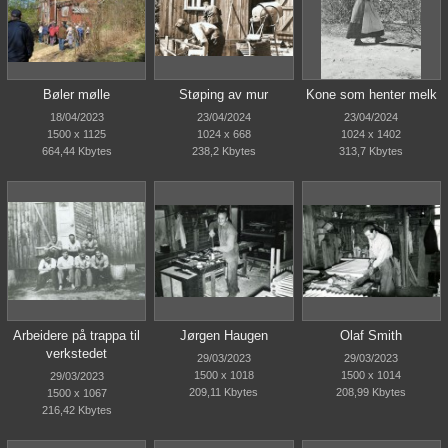
Bøler mølle
Støping av mur
Kone som henter melk
18/04/2023
23/04/2024
23/04/2024
1500 x 1125
1024 x 668
1024 x 1402
664,44 Kbytes
238,2 Kbytes
313,7 Kbytes
Arbeidere på trappa til
Jørgen Haugen
Olaf Smith
verkstedet
29/03/2023
29/03/2023
1500 x 1018
1500 x 1014
29/03/2023
209,11 Kbytes
208,99 Kbytes
1500 x 1067
216,42 Kbytes