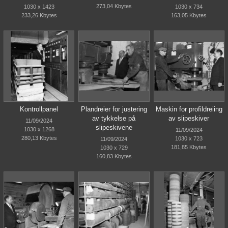
273,04 Kbytes
1030 x 1423
1030 x 734
233,26 Kbytes
163,05 Kbytes
Kontrollpanel
Plandreier for justering
Maskin for profildreiing
av tykkelse på
av slipeskiver
11/09/2024
slipeskivene
1030 x 1268
11/09/2024
280,13 Kbytes
1030 x 723
11/09/2024
181,85 Kbytes
1030 x 729
160,83 Kbytes