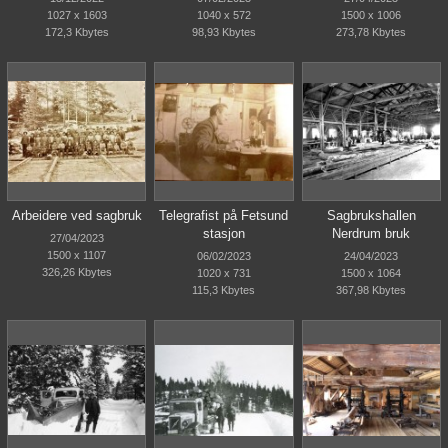
1027 x 1603
1040 x 572
1500 x 1006
172,3 Kbytes
98,93 Kbytes
273,78 Kbytes
Arbeidere ved sagbruk
Telegrafist på Fetsund
Sagbrukshallen
stasjon
Nerdrum bruk
27/04/2023
1500 x 1107
06/02/2023
24/04/2023
326,26 Kbytes
1020 x 731
1500 x 1064
115,3 Kbytes
367,98 Kbytes