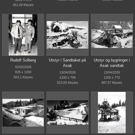
451,69 Kbytes
Rudolf Solberg
Utstyr i Sandtaket på
Utstyr og bygninger i
Asak
Asak sandtak
02/02/2026
825 x 1200
13/04/2026
13/04/2026
503,1 Kbytes
1200 x 796
1200 x 772
523,05 Kbytes
487,57 Kbytes