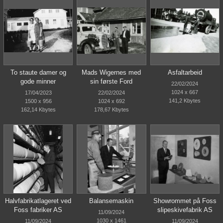
To staute damer og
Mads Wigernes med
Asfaltarbeid
gode minner
sin første Ford
22/02/2024
1024 x 667
17/04/2023
22/02/2024
141,2 Kbytes
1500 x 956
1024 x 692
162,14 Kbytes
178,67 Kbytes
Halvfabrikatlageret ved
Balansemaskin
Showrommet på Foss
Foss fabriker AS
slipeskivefabrik AS
11/09/2024
1030 x 1461
11/09/2024
11/09/2024