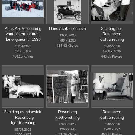
Asak AS Miljobetong
Hans Asak i bilen sin
Slakting hos
vant prisen for årets
Rosenberg
13/04/2026
betongbedrift i 1995
kjøttforretning
799 x 1200
386,92 Kbytes
13/04/2026
03/05/2026
1200 x 837
1200 x 1025
438,15 Kbytes
643,53 Kbytes
Skolding av griseslakt
Rosenberg
Rosenberg
- Rosenberg
kjøttforretning
kjøttforretning
kjøttforretning
03/05/2026
03/05/2026
1200 x 945
1200 x 797
03/05/2026
721,26 Kbytes
456,95 Kbytes
1200 x 675