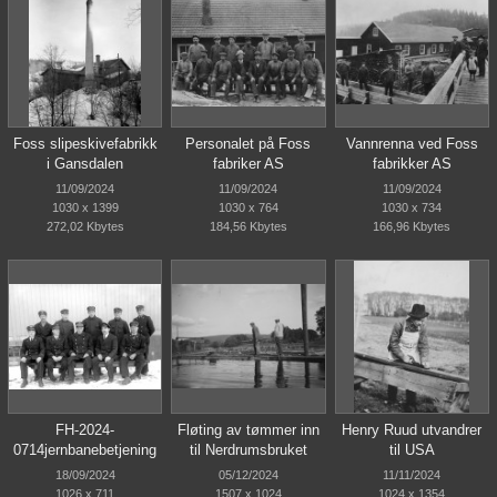
Foss slipeskivefabrikk
Personalet på Foss
Vannrenna ved Foss
i Gansdalen
fabriker AS
fabrikker AS
11/09/2024
11/09/2024
11/09/2024
1030 x 1399
1030 x 764
1030 x 734
272,02 Kbytes
184,56 Kbytes
166,96 Kbytes
FH-2024-
Fløting av tømmer inn
Henry Ruud utvandrer
0714jernbanebetjening
til Nerdrumsbruket
til USA
18/09/2024
05/12/2024
11/11/2024
1026 x 711
1507 x 1024
1024 x 1354