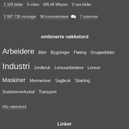
2 109 bilder
0 video
685,66 Mbytes
0 nye bilder

3 997 739 visninger
96 kommerntarer
7 stemmer
ombinerte nøkkelord
Arbeidere
Biler
Bygninger
Fløting
Gruppebilder
Industri
Jordbruk
Lensearbeidere
Lenser
Maskiner
Mennesker
Sagbruk
Slakting
Snekkerverksted
Transport
Alle nøkkelord
Linker