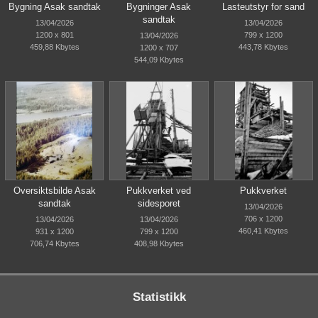
Bygning Asak sandtak
Bygninger Asak
Lasteutstyr for sand
sandtak
13/04/2026
13/04/2026
1200 x 801
799 x 1200
13/04/2026
459,88 Kbytes
443,78 Kbytes
1200 x 707
544,09 Kbytes
Oversiktsbilde Asak
Pukkverket ved
Pukkverket
sandtak
sidesporet
13/04/2026
706 x 1200
13/04/2026
13/04/2026
460,41 Kbytes
931 x 1200
799 x 1200
706,74 Kbytes
408,98 Kbytes
Statistikk