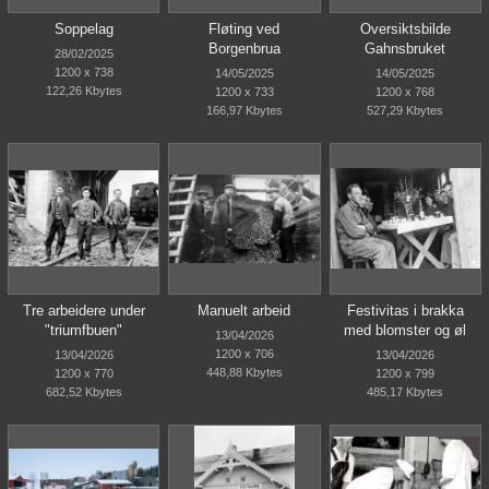
Soppelag
Fløting ved
Oversiktsbilde
Borgenbrua
Gahnsbruket
28/02/2025
1200 x 738
14/05/2025
14/05/2025
122,26 Kbytes
1200 x 733
1200 x 768
166,97 Kbytes
527,29 Kbytes
Tre arbeidere under
Manuelt arbeid
Festivitas i brakka
"triumfbuen"
med blomster og øl
13/04/2026
1200 x 706
13/04/2026
13/04/2026
448,88 Kbytes
1200 x 770
1200 x 799
682,52 Kbytes
485,17 Kbytes