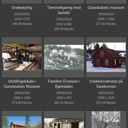
Snøbrøyting
Tømmerkjøring med
Gansbrukets museum
lastebil
22/02/2024
28/03/2023
1024 x 672
1500 x 1000
22/02/2024
196,08 Kbytes
277,42 Kbytes
1024 x 681
108,39 Kbytes
Utstillingslokale i
Familien Evensen i
Snekkerverksted på
Gansbrukets Museum
Bjørndalen
Sandsmoen
28/03/2023
28/03/2023
28/03/2023
1500 x 1000
1500 x 957
1500 x 1125
274,92 Kbytes
282,21 Kbytes
273,18 Kbytes