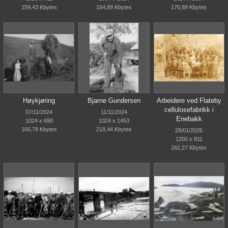
159,43 Kbytes
164,89 Kbytes
170,89 Kbytes
Høykjøring
Bjarne Gundersen
Arbeidere ved Flateby
cellulosefabrikk i
07/11/2024
11/11/2024
Enebakk
1024 x 690
1024 x 1453
166,78 Kbytes
218,44 Kbytes
28/01/2025
1200 x 811
262,27 Kbytes