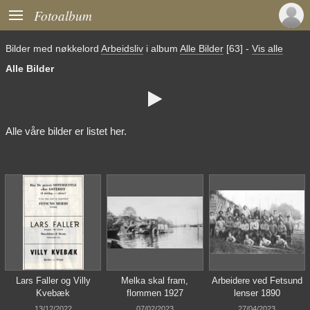

Fotoalbum
Bilder med nøkkelord
Arbeidsliv
i album
Alle Bilder
[63]
-
Vis alle
Alle Bilder

Alle våre bilder er listet her.
Lars Faller og Villy
Melka skal fram,
Arbeidere ved Fetsund
Kvebæk
flommen 1927
lenser 1890
13/12/2022
07/02/2023
27/04/2023