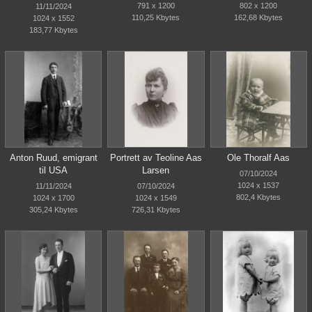
791 x 1200
802 x 1200
11/11/2024
110,25 Kbytes
162,68 Kbytes
1024 x 1552
183,77 Kbytes
Anton Ruud, emigrant
Portrett av Teoline Aas
Ole Thoralf Aas
til USA
Larsen
07/10/2024
1024 x 1537
11/11/2024
07/10/2024
802,4 Kbytes
1024 x 1700
1024 x 1549
305,24 Kbytes
726,31 Kbytes