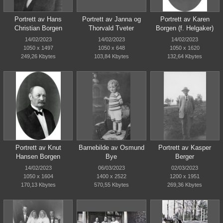
Portrett av Hans
Portrett av Janna og
Portrett av Karen
Christian Borgen
Thorvald Tveter
Borgen (f. Helgaker)
14/02/2023
14/02/2023
14/02/2023
1050 x 1497
1050 x 648
1050 x 1620
249,26 Kbytes
103,84 Kbytes
132,64 Kbytes
Portrett av Knut
Barnebilde av Osmund
Portrett av Kasper
Hansen Borgen
Bye
Berger
14/02/2023
06/03/2023
02/03/2023
1050 x 1604
1400 x 2522
1200 x 1951
170,13 Kbytes
570,55 Kbytes
269,36 Kbytes