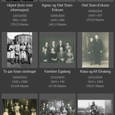
Ukjent (kom med
Agnes og Olaf Stam-
Olaf Stam-Eriksen
informasjon)
Eriksen
03/06/2024
1420 x 837
13/01/2025
03/06/2024
175,52 Kbytes
956 x 1200
1420 x 960
278,22 Kbytes
146,12 Kbytes
To par foran stortinget
Familien Egeberg
Klara og Alf Ekeberg
03/06/2024
23/12/2024
23/12/2024
1420 x 2008
1024 x 744
1024 x 1364
313,06 Kbytes
117,85 Kbytes
135,57 Kbytes