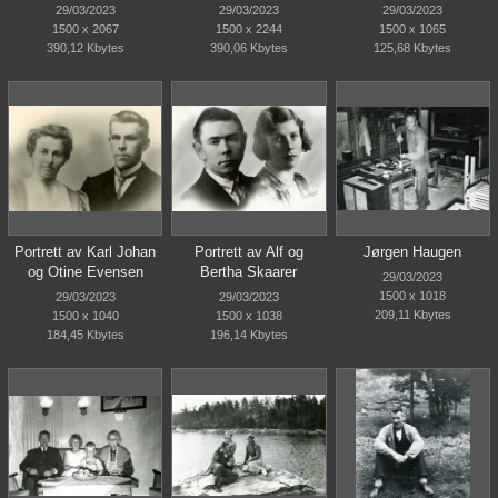
29/03/2023
29/03/2023
29/03/2023
1500 x 2067
1500 x 2244
1500 x 1065
390,12 Kbytes
390,06 Kbytes
125,68 Kbytes
Portrett av Karl Johan
Portrett av Alf og
Jørgen Haugen
og Otine Evensen
Bertha Skaarer
29/03/2023
1500 x 1018
29/03/2023
29/03/2023
209,11 Kbytes
1500 x 1040
1500 x 1038
184,45 Kbytes
196,14 Kbytes