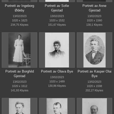
Portrett av Ingeborg
Portrett av Sofie
Portrett av Anne
Ødeby
Gjestad
Gjestad
13/02/2023
13/02/2023
13/02/2023
1020 x 1623
1020 x 1532
1020 x 1560
234,75 Kbytes
151,67 Kbytes
130,1 Kbytes
Portrett av Borghild
Portrett av Olava Bye
Portrett av Kasper Olai
Gjestad
Bye
13/02/2023
1020 x 1489
13/02/2023
13/02/2023
130,86 Kbytes
1020 x 1612
1020 x 1598
141,93 Kbytes
202,27 Kbytes