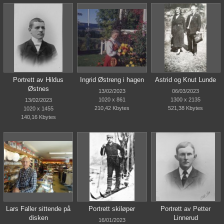
Portrett av Hildus
Ingrid Østreng i hagen
Astrid og Knut Lunde
Østnes
13/02/2023
06/03/2023
1020 x 861
1300 x 2135
13/02/2023
210,42 Kbytes
521,38 Kbytes
1020 x 1455
140,16 Kbytes
Lars Faller sittende på
Portrett skiløper
Portrett av Petter
disken
Linnerud
16/01/2023