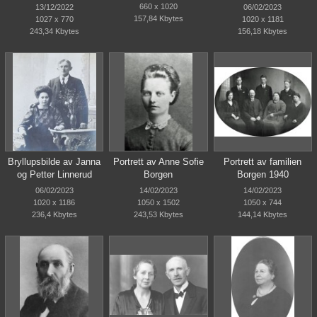
660 x 1020
13/12/2022
06/02/2023
157,84 Kbytes
1027 x 770
1020 x 1181
243,34 Kbytes
156,18 Kbytes
Bryllupsbilde av Janna
Portrett av Anne Sofie
Portrett av familien
og Petter Linnerud
Borgen
Borgen 1940
06/02/2023
14/02/2023
14/02/2023
1020 x 1186
1050 x 1502
1050 x 744
236,4 Kbytes
243,53 Kbytes
144,14 Kbytes