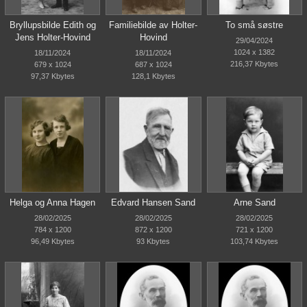
Bryllupsbilde Edith og
Familiebilde av Holter-
To små søstre
Jens Holter-Hovind
Hovind
29/04/2024
1024 x 1382
18/11/2024
18/11/2024
216,37 Kbytes
679 x 1024
687 x 1024
97,37 Kbytes
128,1 Kbytes
Helga og Anna Hagen
Edvard Hansen Sand
Arne Sand
28/02/2025
28/02/2025
28/02/2025
784 x 1200
872 x 1200
721 x 1200
96,49 Kbytes
93 Kbytes
103,74 Kbytes