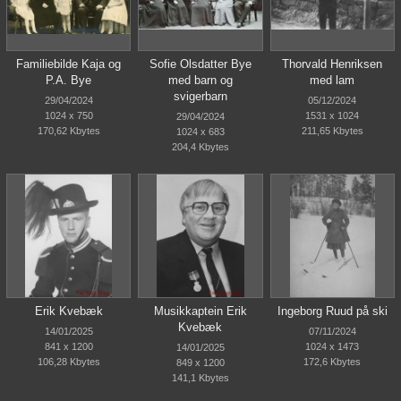
Familiebilde Kaja og
Sofie Olsdatter Bye
Thorvald Henriksen
P.A. Bye
med barn og
med lam
svigerbarn
29/04/2024
05/12/2024
1024 x 750
1531 x 1024
29/04/2024
170,62 Kbytes
211,65 Kbytes
1024 x 683
204,4 Kbytes
Erik Kvebæk
Musikkaptein Erik
Ingeborg Ruud på ski
Kvebæk
14/01/2025
07/11/2024
841 x 1200
1024 x 1473
14/01/2025
106,28 Kbytes
172,6 Kbytes
849 x 1200
141,1 Kbytes