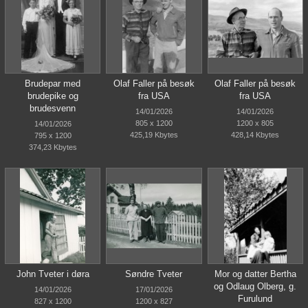
Brudepar med
Olaf Faller på besøk
Olaf Faller på besøk
brudepike og
fra USA
fra USA
brudesvenn
14/01/2026
14/01/2026
805 x 1200
1200 x 805
14/01/2026
425,19 Kbytes
428,14 Kbytes
795 x 1200
374,23 Kbytes
John Tveter i døra
Søndre Tveter
Mor og datter Bertha
og Odlaug Olberg, g.
14/01/2026
17/01/2026
Furulund
827 x 1200
1200 x 827