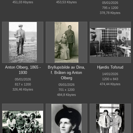
451,03 Kbytes
453,53 Kbytes
05/01/2026
795 x 1200
378,78 Kbytes
Anton Olberg, 1865 -
Bryllupsbilde av Dina,
Hjørdis Tofsrud
1930
f. Bråten og Anton
14/01/2026
Olberg
1200 x 843
05/01/2026
474,44 Kbytes
817 x 1200
05/01/2026
326,46 Kbytes
701 x 1200
484,8 Kbytes