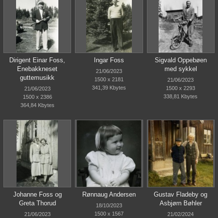
Dirigent Einar Foss,
Ingar Foss
Sigvald Oppebøen
Enebakkneset
med sykkel
21/06/2023
guttemusikk
1500 x 2181
21/06/2023
341,39 Kbytes
1500 x 2293
21/06/2023
338,81 Kbytes
1500 x 2386
364,84 Kbytes
Johanne Foss og
Rønnaug Andersen
Gustav Fladeby og
Greta Thorud
Asbjørn Bøhler
18/10/2023
1500 x 1567
21/06/2023
21/02/2024