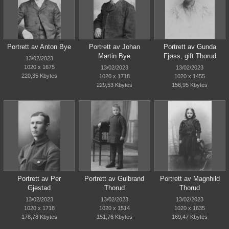
Portrett av Anton Bye
Portrett av Johan
Portrett av Gunda
Martin Bye
Fjøss, gift Thorud
13/02/2023
1020 x 1675
13/02/2023
13/02/2023
220,35 Kbytes
1020 x 1718
1020 x 1455
229,53 Kbytes
156,95 Kbytes
Portrett av Per
Portrett av Gulbrand
Portrett av Magnhild
Gjestad
Thorud
Thorud
13/02/2023
13/02/2023
13/02/2023
1020 x 1718
1020 x 1514
1020 x 1635
178,78 Kbytes
151,76 Kbytes
169,47 Kbytes