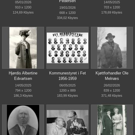
Pedersen
05/01/2026
14/05/2025
910 x 1200
703 x 1200
19/01/2026
124,69 Kbytes
178,69 Kbytes
668 x 1200
334,02 Kbytes
Hjørdis Albertine
Kommunestyret i Fet
Kjøttforhandler Ole
Edvartsen
1956-1959
Melnæs
14/05/2025
06/05/2025
26/02/2026
794 x 1200
1200 x 889
839 x 1200
186,3 Kbytes
183,99 Kbytes
371,48 Kbytes