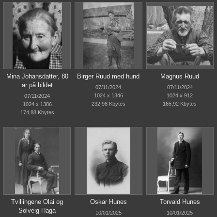
Mina Johansdatter, 80
Birger Ruud med hund
Magnus Ruud
år på bildet
07/11/2024
07/11/2024
1024 x 1346
1024 x 912
07/11/2024
232,98 Kbytes
165,92 Kbytes
1024 x 1386
174,88 Kbytes
Tvillingene Olai og
Oskar Hunes
Torvald Hunes
Solveig Haga
10/01/2025
10/01/2025