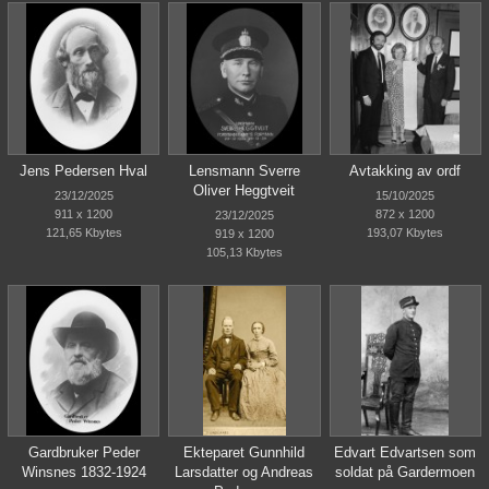
Jens Pedersen Hval
Lensmann Sverre
Avtakking av ordf
Oliver Heggtveit
23/12/2025
15/10/2025
911 x 1200
872 x 1200
23/12/2025
121,65 Kbytes
193,07 Kbytes
919 x 1200
105,13 Kbytes
Gardbruker Peder
Ekteparet Gunnhild
Edvart Edvartsen som
Winsnes 1832-1924
Larsdatter og Andreas
soldat på Gardermoen