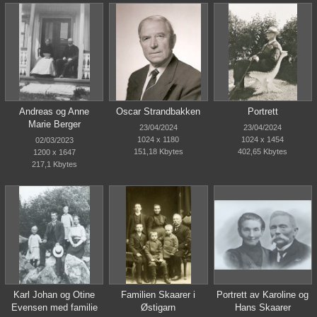
Andreas og Anne
Oscar Strandbakken
Portrett
Marie Berger
23/04/2024
23/04/2024
1024 x 1180
1024 x 1454
02/03/2023
151,18 Kbytes
402,65 Kbytes
1200 x 1647
217,1 Kbytes
Karl Johan og Otine
Familien Skaarer i
Portrett av Karoline og
Evensen med familie
Østigarn
Hans Skaarer