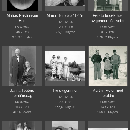
Matias Kristiansen
Maren Torp ble 112 år
Første besøk hos
Holt
svigermor på Tveter
14/01/2026
1200 x 908
17/02/2026
14/01/2026
506,49 Kbytes
940 x 1200
841 x 1200
375,37 Kbytes
376,82 Kbytes
Janna Tveters
Tre svigerinner
Martin Tveter med
femtiårsdag
foreldre
14/01/2026
1200 x 881
14/01/2026
14/01/2026
432,69 Kbytes
803 x 1200
1143 x 1200
413,6 Kbytes
568,71 Kbytes