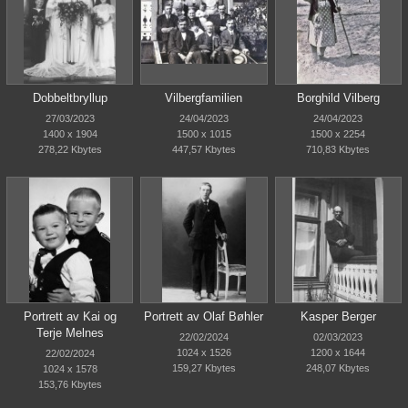
Dobbeltbryllup
Vilbergfamilien
Borghild Vilberg
27/03/2023
24/04/2023
24/04/2023
1400 x 1904
1500 x 1015
1500 x 2254
278,22 Kbytes
447,57 Kbytes
710,83 Kbytes
Portrett av Kai og
Portrett av Olaf Bøhler
Kasper Berger
Terje Melnes
22/02/2024
02/03/2023
1024 x 1526
1200 x 1644
22/02/2024
159,27 Kbytes
248,07 Kbytes
1024 x 1578
153,76 Kbytes