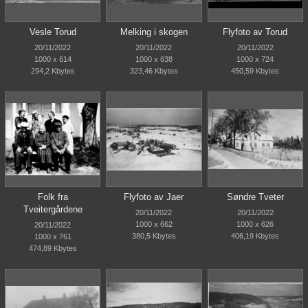
Vesle Torud
Melking i skogen
Flyfoto av Torud
20/11/2022
20/11/2022
20/11/2022
1000 x 614
1000 x 638
1000 x 724
294,2 Kbytes
323,46 Kbytes
450,59 Kbytes
Folk fra
Flyfoto av Jaer
Søndre Tveter
Tveitergårdene
20/11/2022
20/11/2022
1000 x 662
1000 x 626
20/11/2022
380,5 Kbytes
406,19 Kbytes
1000 x 761
474,89 Kbytes