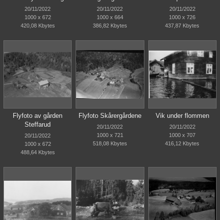
20/11/2022
20/11/2022
20/11/2022
1000 x 672
1000 x 664
1000 x 726
420,08 Kbytes
386,82 Kbytes
437,87 Kbytes
Flyfoto av gården
Flyfoto Skårergårdene
Vik under flommen
Steffarud
20/11/2022
20/11/2022
1000 x 721
1000 x 707
20/11/2022
518,08 Kbytes
416,12 Kbytes
1000 x 672
488,64 Kbytes