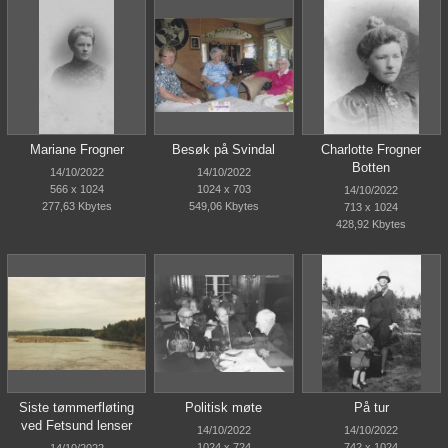
Mariane Frogner
Besøk på Svindal
Charlotte Frogner
Botten
14/10/2022
14/10/2022
566 x 1024
1024 x 703
14/10/2022
277,63 Kbytes
549,06 Kbytes
713 x 1024
428,92 Kbytes
Siste tømmerfløting
Politisk møte
På tur
ved Fetsund lenser
14/10/2022
14/10/2022
1024 x 724
742 x 1024
14/10/2022