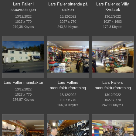
Lars Faller i
Lars Faller sittende på
Lars Faller og Villy
skoavdelingen
disken
Kvebæk
13/12/2022
13/12/2022
13/12/2022
1027 x 770
1027 x 770
1027 x 1603
279,38 Kbytes
243,34 Kbytes
172,3 Kbytes
Lars Faller manufaktur
Lars Fallers
Lars Fallers
manufakturforretning
manufakturforretning
13/12/2022
1027 x 770
13/12/2022
13/12/2022
176,87 Kbytes
1027 x 770
1027 x 770
266,81 Kbytes
242,21 Kbytes