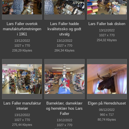
Lars Faller overtok
Lars Faller hadde
Lars Faller bak disken
manufakturforretningen
kvalitetssko og godt
13/12/2022
i 1961
utvalg
1027 x 770
254,02 Kbytes
13/12/2022
13/12/2022
1027 x 770
1027 x 770
239,29 Kbytes
284,34 Kbytes
Lars Faller manufaktur
Barneklær, dameklær
Elgen på Herredshuset
interiør
og herreklær hos Lars
06/12/2022
Faller
960 x 717
13/12/2022
80,74 Kbytes
1027 x 770
13/12/2022
275,44 Kbytes
1027 x 770