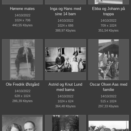
Hønene mates
Inga og Hans med
Ebba og Johann på
sine 14 barn
trappa
14/10/2022
1024 x 706
14/10/2022
14/10/2022
440,55 Kbytes
1024 x 686
709 x 1024
388,97 Kbytes
351,54 Kbytes
Ole Fredrik Østgård
Astrid og Knut Lund
Oscar Olsen Aas med
med barna
familie
14/10/2022
628 x 1024
14/10/2022
14/10/2022
286,39 Kbytes
1024 x 624
515 x 1024
364,48 Kbytes
297,33 Kbytes