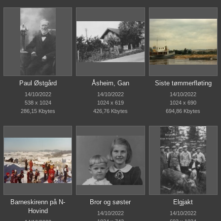
Paul Østgård
Åsheim, Gan
Siste tømmerfløting
14/10/2022
14/10/2022
14/10/2022
538 x 1024
1024 x 619
1024 x 690
286,15 Kbytes
426,76 Kbytes
694,86 Kbytes
Barneskirenn på N-
Bror og søster
Elgjakt
Hovind
14/10/2022
14/10/2022