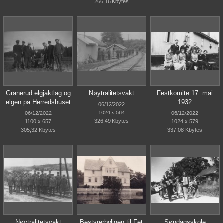
266,16 Kbytes
Granerud elgjaktlag og
Nøytralitetsvakt
Festkomite 17. mai
elgen på Herredshuset
1932
06/12/2022
1024 x 584
06/12/2022
06/12/2022
326,49 Kbytes
1100 x 657
1024 x 579
305,32 Kbytes
337,08 Kbytes
Nøytralitetsvakt
Bestyrerboligen til Fet
Søndagsskole