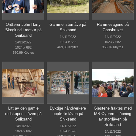
Ordfører John Harry
Gammel storrlåve på
Rammesagene på
Skoglund i matkø på
Sniksand
Gansbruket
Sniksand
14/11/2022
14/11/2022
1024 x 682
1023 x 682
14/11/2022
469,08 Kbytes
356,76 Kbytes
1024 x 682
580,99 Kbytes
Litt av den gamle
Dyktige håndverkere
Gjestene fraktes med
redskapen i låven på
oppførte låven på
MS Øyeren til åpning
Sniksand
Sniksand
av storrlåven på
Sniksand
14/11/2022
14/11/2022
1024 x 682
1024 x 576
14/11/2022