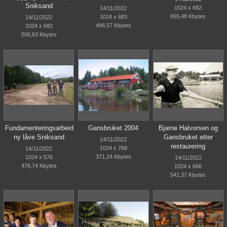
Sniksand
1024 x 682
14/11/2022
655,48 Kbytes
1024 x 683
14/11/2022
496,57 Kbytes
1024 x 682
506,63 Kbytes
Fundamenteringsarbeid
Gansbruket 2004
Bjarne Halvorsen og
ny låve Sniksand
Gansbruket etter
14/11/2022
restaurering
1024 x 768
14/11/2022
371,24 Kbytes
1024 x 576
14/11/2022
476,74 Kbytes
1024 x 666
541,37 Kbytes