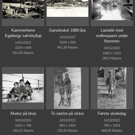
Kammerherre
Gansbruket 1880-åra
Lastebil med
Egebergs sølvbryllup
melkespann under
14/11/2022
flommen
1024 x 606
14/11/2022
491,38 Kbytes
1024 x 669
04/11/2022
612,05 Kbytes
1800 x 1322
180,3 Kbytes
Aketur på brua
To søstre på skitur
Første skoledag
18/10/2022
18/10/2022
14/10/2022
1024 x 706
664 x 1024
706 x 1024
160,61 Kbytes
133,26 Kbytes
468,05 Kbytes