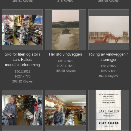
153,51 Kbytes
275 Kbytes
268,98 Kbytes
Sko for liten og stor i
Her sto vindveggen
Riving av vindveggen /
Lars Fallers
stormgjer
13/12/2022
manufakturforretning
1027 x 1542
13/12/2022
185,98 Kbytes
1027 x 696
13/12/2022
84,66 Kbytes
1027 x 770
292,12 Kbytes