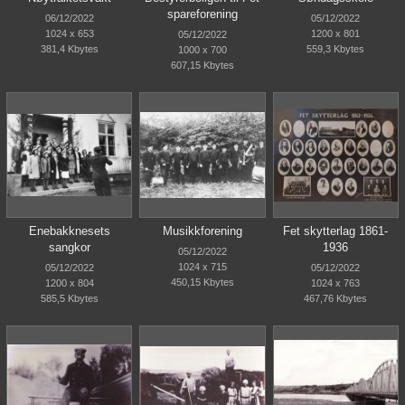
spareforening
06/12/2022
05/12/2022
1024 x 653
1200 x 801
05/12/2022
381,4 Kbytes
559,3 Kbytes
1000 x 700
607,15 Kbytes
Enebakknesets
Musikkforening
Fet skytterlag 1861-
sangkor
1936
05/12/2022
1024 x 715
05/12/2022
05/12/2022
450,15 Kbytes
1200 x 804
1024 x 763
585,5 Kbytes
467,76 Kbytes