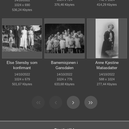
376,46 Kbytes
414,29 Kbytes
1024 x 690
536,24 Kbytes
Else Stensby som
Barnemisjonen i
Anne Kjestine
konfirmant
Gansdalen
Matiasdatter
14/10/2022
14/10/2022
14/10/2022
1024 x 679
1024 x 776
588 x 1024
501,67 Kbytes
633,68 Kbytes
277,44 Kbytes