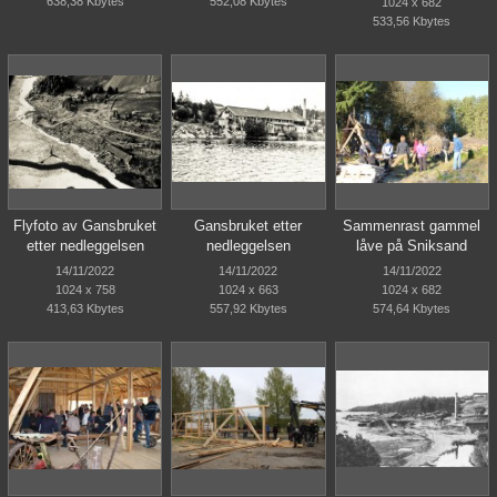
638,38 Kbytes
552,08 Kbytes
1024 x 682
533,56 Kbytes
Flyfoto av Gansbruket
Gansbruket etter
Sammenrast gammel
etter nedleggelsen
nedleggelsen
låve på Sniksand
14/11/2022
14/11/2022
14/11/2022
1024 x 758
1024 x 663
1024 x 682
413,63 Kbytes
557,92 Kbytes
574,64 Kbytes