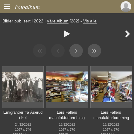

Fotoalbum
Bilder publisert i
2022
i
Våre Album
[282]
-
Vis alle


Emigrantrer fra Åserud
Lars Fallers
Lars Fallers
i Fet
manufakturforretning
manufakturforretning
24/12/2022
13/12/2022
13/12/2022
1027 x 746
1027 x 770
1027 x 770