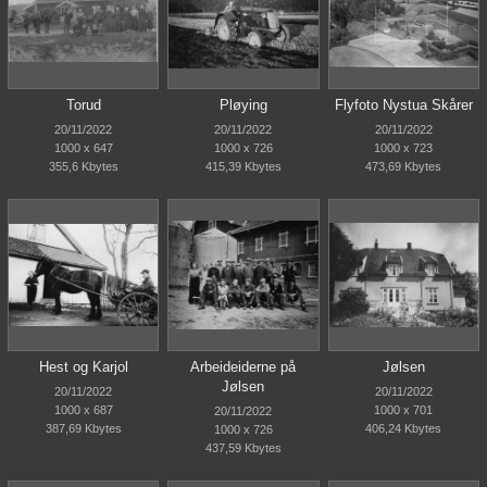
Torud
Pløying
Flyfoto Nystua Skårer
20/11/2022
20/11/2022
20/11/2022
1000 x 647
1000 x 726
1000 x 723
355,6 Kbytes
415,39 Kbytes
473,69 Kbytes
Hest og Karjol
Arbeideiderne på
Jølsen
Jølsen
20/11/2022
20/11/2022
1000 x 687
1000 x 701
20/11/2022
387,69 Kbytes
406,24 Kbytes
1000 x 726
437,59 Kbytes