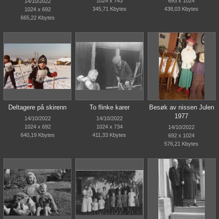
1024 x 743
693 x 1024
14/10/2022
345,71 Kbytes
438,03 Kbytes
1024 x 692
665,22 Kbytes
Deltagere på skirenn
To flinke karer
Besøk av nissen Julen
1977
14/10/2022
14/10/2022
1024 x 692
1024 x 734
14/10/2022
640,19 Kbytes
411,33 Kbytes
692 x 1024
576,21 Kbytes