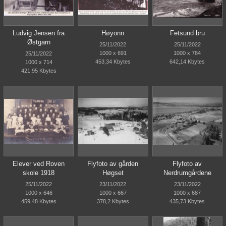
Ludvig Jensen fra
Høyonn
Fetsund bru
Østgarn
25/11/2022
25/11/2022
1000 x 691
1000 x 784
25/11/2022
453,34 Kbytes
642,14 Kbytes
1000 x 714
421,95 Kbytes
Elever ved Roven
Flyfoto av gården
Flyfoto av
skole 1918
Høgset
Nerdrumgårdene
25/11/2022
23/11/2022
23/11/2022
1000 x 646
1000 x 667
1000 x 687
459,48 Kbytes
378,2 Kbytes
435,73 Kbytes