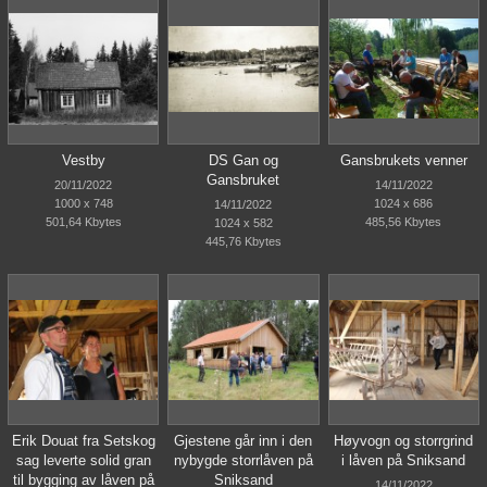
Vestby
DS Gan og
Gansbrukets venner
Gansbruket
20/11/2022
14/11/2022
1000 x 748
1024 x 686
14/11/2022
501,64 Kbytes
485,56 Kbytes
1024 x 582
445,76 Kbytes
Erik Douat fra Setskog
Gjestene går inn i den
Høyvogn og storrgrind
sag leverte solid gran
nybygde storrlåven på
i låven på Sniksand
til bygging av låven på
Sniksand
14/11/2022