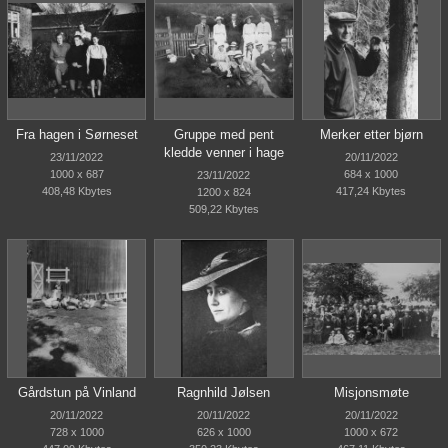
Fra hagen i Sørneset
Gruppe med pent
Merker etter bjørn
kledde venner i hage
23/11/2022
20/11/2022
1000 x 687
684 x 1000
23/11/2022
408,48 Kbytes
417,24 Kbytes
1200 x 824
509,22 Kbytes
Gårdstun på Vinland
Ragnhild Jølsen
Misjonsmøte
20/11/2022
20/11/2022
20/11/2022
728 x 1000
626 x 1000
1000 x 672