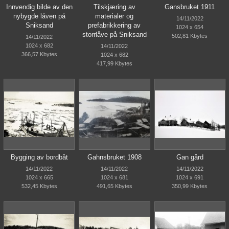
Innvendig bilde av den
Tilskjæring av
Gansbruket 1911
nybygde låven på
materialer og
14/11/2022
Sniksand
prefabrikkering av
1024 x 654
storrlåve på Sniksand
502,81 Kbytes
14/11/2022
1024 x 682
14/11/2022
366,57 Kbytes
1024 x 682
417,99 Kbytes
Bygging av bordbåt
Gahnsbruket 1908
Gan gård
14/11/2022
14/11/2022
14/11/2022
1024 x 665
1024 x 681
1024 x 691
532,45 Kbytes
491,65 Kbytes
350,99 Kbytes