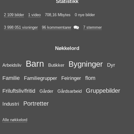
Statistikk
2 109 bilder
1 video
708,16 Mbytes
0 nye bilder

3 998 051 visninger
96 kommerntarer
7 stemmer
Nøkkelord
Barn
Bygninger
Dyr
Arbeidsliv
Butikker
Familie
flom
Familiegrupper
Feiringer
Gruppebilder
Friluftsliv/fritid
Gårder
Gårdsarbeid
Portretter
Industri
Alle nøkkelord