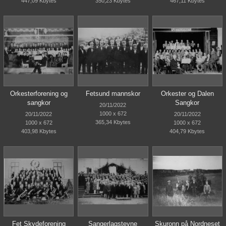
447,09 Kbytes
350,23 Kbytes
467,11 Kbytes
Orkesterforening og
Fetsund mannskor
Orkester og Dalen
sangkor
Sangkor
20/11/2022
1000 x 672
20/11/2022
20/11/2022
365,34 Kbytes
1000 x 672
1000 x 672
403,98 Kbytes
404,79 Kbytes
Fet Skydeforening
Sangerlagstevne
Skuronn på Nordneset