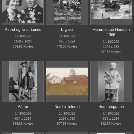
Astrid og Knut Lunde
Elgjakt
Flommen på Nerdrum
1966
14/10/2022
14/10/2022
1108 x 1024
695 x 1024
14/10/2022
664,91 Kbytes
470,86 Kbytes
1024 x 732
407,88 Kbytes
På tur
Nordre Tolerud
Hos fotografen
14/10/2022
14/10/2022
14/10/2022
684 x 1024
1024 x 690
635 x 1024
384,86 Kbytes
507,58 Kbytes
392,37 Kbytes