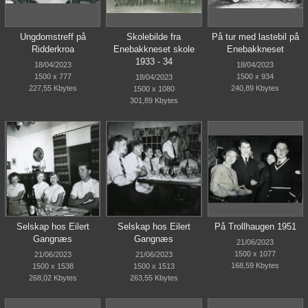
Ungdomstreff på
Skolebilde fra
På tur med lastebil på
Ridderkroa
Enebakkneset skole
Enebakkneset
1933 - 34
18/04/2023
18/04/2023
1500 x 777
1500 x 934
18/04/2023
227,55 Kbytes
240,89 Kbytes
1500 x 1080
301,89 Kbytes
Selskap hos Eilert
Selskap hos Eilert
På Trollhaugen 1951
Gangnæs
Gangnæs
21/06/2023
1500 x 1077
21/06/2023
21/06/2023
168,59 Kbytes
1500 x 1538
1500 x 1513
268,02 Kbytes
263,55 Kbytes