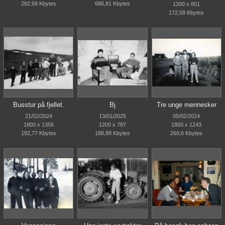
282,68 Kbytes
686,81 Kbytes
1200 x 801
172,58 Kbytes
Busstur på fjellet.
Bj
Tre unge mennesker
21/02/2024
13/01/2025
05/02/2024
1800 x 1356
1200 x 787
1800 x 1243
192,77 Kbytes
188,88 Kbytes
260,6 Kbytes