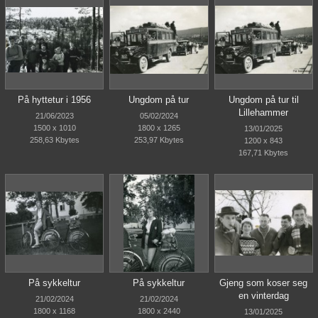
På hyttetur i 1956
Ungdom på tur
Ungdom på tur til
Lillehammer
21/06/2023
05/02/2024
1500 x 1010
1800 x 1265
13/01/2025
258,63 Kbytes
253,97 Kbytes
1200 x 843
167,71 Kbytes
På sykkeltur
På sykkeltur
Gjeng som koser seg
en vinterdag
21/02/2024
21/02/2024
1800 x 1168
1800 x 2440
13/01/2025