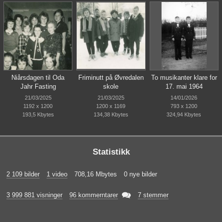
Niårsdagen til Oda
Friminutt på Øvredalen
To musikanter klare for
Jahr Fasting
skole
17. mai 1964
21/03/2025
21/03/2025
14/01/2026
1192 x 1200
1200 x 1169
793 x 1200
193,5 Kbytes
134,38 Kbytes
324,94 Kbytes
Statistikk
2 109 bilder
1 video
708,16 Mbytes
0 nye bilder

3 999 881 visninger
96 kommerntarer
7 stemmer