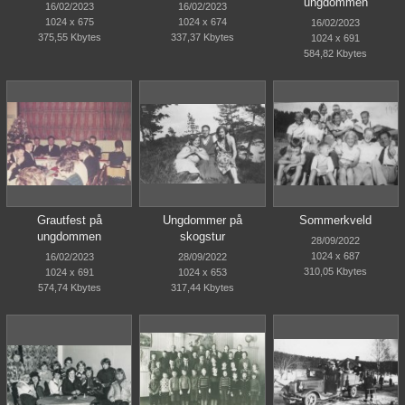
ungdommen
16/02/2023
16/02/2023
1024 x 675
1024 x 674
16/02/2023
375,55 Kbytes
337,37 Kbytes
1024 x 691
584,82 Kbytes
Grautfest på
Ungdommer på
Sommerkveld
ungdommen
skogstur
28/09/2022
1024 x 687
16/02/2023
28/09/2022
310,05 Kbytes
1024 x 691
1024 x 653
574,74 Kbytes
317,44 Kbytes