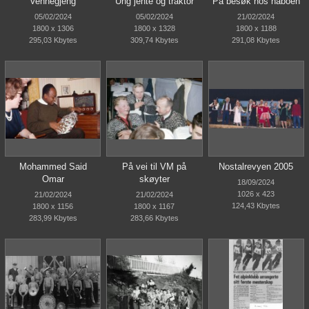
Vennegjeng
Ung jente og traktor
På besøk hos naboen
05/02/2024
05/02/2024
21/02/2024
1800 x 1306
1800 x 1328
1800 x 1188
295,03 Kbytes
309,74 Kbytes
291,08 Kbytes
Mohammed Said
På vei til VM på
Nostalrevyen 2005
Omar
skøyter
18/09/2024
1026 x 423
21/02/2024
21/02/2024
124,43 Kbytes
1800 x 1156
1800 x 1167
283,99 Kbytes
283,66 Kbytes