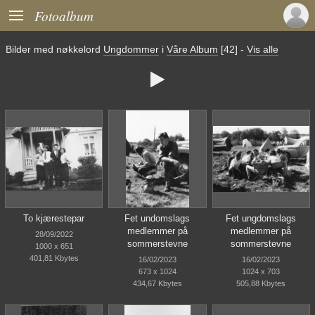

Fotoalbum
Bilder med nøkkelord
Ungdommer
i
Våre Album
[42]
-
Vis alle

To kjærestepar
Fet undomslags
Fet ungdomslags
medlemmer på
medlemmer på
28/09/2022
sommerstevne
sommerstevne
1000 x 651
401,81 Kbytes
16/02/2023
16/02/2023
673 x 1024
1024 x 703
434,67 Kbytes
505,88 Kbytes