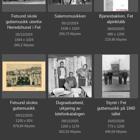
Fetsund skole
Salemsmusikken
Bjanesbakken, Fet
guttemusikk utenfor
alpinklubb
05/12/2024
Herredshuset i Fet
1538 x 1024
06/03/2025
259,73 Kbytes
685 x 1200
05/12/2024
219,95 Kbytes
1564 x 1024
266,2 Kbytes
Fetsund skoles
Dugnadsarbeid,
Styret i Fet
guttemusikk
utkjøring av
guttemusikk på 1940
telefonkatalogen
tallet
09/12/2025
1200 x 824
09/12/2025
16/02/2026
879,84 Kbytes
1200 x 1178
773 x 1200
602,52 Kbytes
446,04 Kbytes