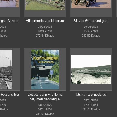
ga i Åkrene
Villaområde ved Nerdrum
Bil ved Østersund gård
/2023
23/04/2024
19/06/2023
x 860
1024 x 768
1500 x 949
Kbytes
277,44 Kbytes
282,89 Kbytes
 Fetsund bru
Det var sånn vi ville ha
Utsikt fra Smedsrud
det, men dengang ei
/2025
05/01/2026
 1200
1200 x 864
14/05/2025
Kbytes
396,79 Kbytes
847 x 1200
738,66 Kbytes