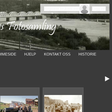
Registrer brukerkonto
Logg inn
MMESIDE
HJELP
KONTAKT OSS
HISTORIE
