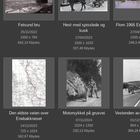
Fetsund bru
Hest med spisslede og
Flom 1966 En
kusk
25/11/2022
27/04
1000 x 784
1500 
27/04/2023
642,14 Kbytes
246,5 
1500 x 1033
337,48 Kbytes
Den eldste veien over
Motorsykkel på grusvei
Vestenden av
Enebakkneset
07/11/2024
01/12
1024 x 1392
804 x
14/12/2023
230,13 Kbytes
384,29 
725 x 1024
342,67 Kbytes