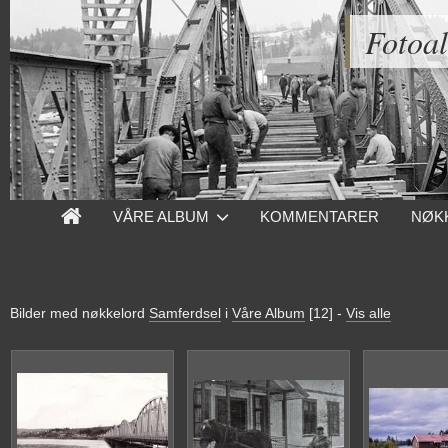
Fotoa
VÅRE ALBUM
KOMMENTARER
NØK
Bilder med nøkkelord
Samferdsel
i
Våre Album
[12]
-
Vis alle