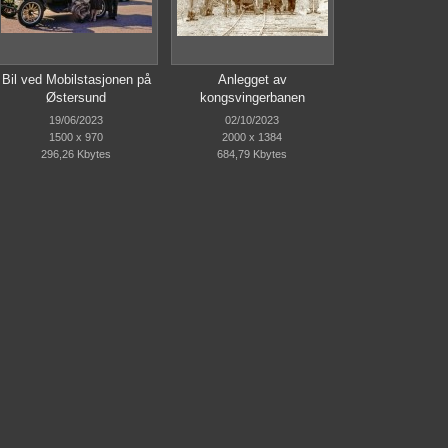
Bil ved Mobilstasjonen på
Anlegget av
Østersund
kongsvingerbanen
19/06/2023
02/10/2023
1500 x 970
2000 x 1384
296,26 Kbytes
684,79 Kbytes