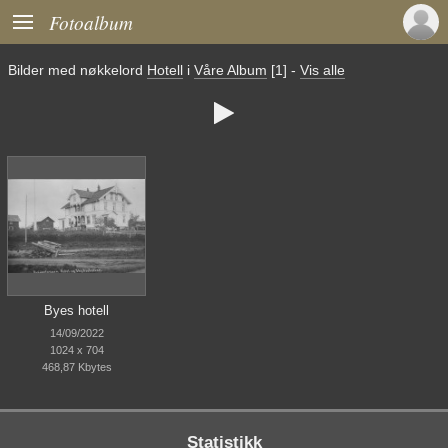

Fotoalbum
Bilder med nøkkelord
Hotell
i
Våre Album
[1]
-
Vis alle

Byes hotell
14/09/2022
1024 x 704
468,87 Kbytes
Statistikk