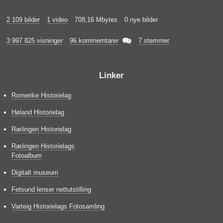
2 109 bilder
1 video
708,16 Mbytes
0 nye bilder

3 997 825 visninger
96 kommerntarer
7 stemmer
Linker
Romerike Historielag
Høland Historielag
Rælingen Historielag
Rælingen Historielags
Fotoalbum
Digitalt museum
Fetsund lenser nettutstilling
Varteig Historielags Fotosamling