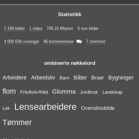
Statistikk
2 109 bilder
1 video
708,16 Mbytes
0 nye bilder

4 000 636 visninger
96 kommerntarer
7 stemmer
ombinerte nøkkelord
Arbeidere
Arbeidsliv
Båter
Bygninger
Bruer
Barn
flom
Glomma
Friluftsliv/fritid
Jordbruk
Landskap
Lensearbeidere
Oversiktsbilde
Lek
Tømmer