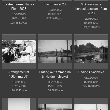
Ekstremværet Hans -
Flommen 2023
MIA iverksatte
Flom 2023
beredskapsplan - flom
16/08/2023
2023
1900 x 1425
16/08/2023
609,54 Kbytes
1900 x 1188
16/08/2023
198,35 Kbytes
1900 x 1267
624,11 Kbytes
Arrangementet
Fløting av tømmer inn
Bading i Sagavika
"Glomma 88"
til Nerdrumsbruket
05/12/2024
1549 x 1024
18/09/2024
05/12/2024
225,16 Kbytes
1026 x 716
1507 x 1024
170,98 Kbytes
164,89 Kbytes