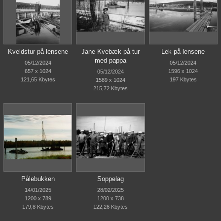
Kveldstur på lensene
Jane Kvebæk på tur
Lek på lensene
med pappa
05/12/2024
05/12/2024
657 x 1024
1596 x 1024
05/12/2024
121,65 Kbytes
197 Kbytes
1589 x 1024
215,72 Kbytes
Pålebukken
Soppelag
14/01/2025
28/02/2025
1200 x 789
1200 x 738
179,8 Kbytes
122,26 Kbytes