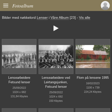

Fotoalbum
Bilder med nøkkelord
Lenser
i
Våre Album
[23]
-
Vis alle

Lensearbeidere
Lensearbeidere ved
Flom på lensene 1995
Fetsund lenser
Leirtangsjunken,
16/02/2023
Fetsund lenser
1100 x 739
25/09/2022
224,24 Kbytes
1024 x 682
25/09/2022
131,84 Kbytes
1024 x 692
150 Kbytes