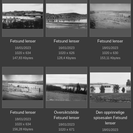
Fetsund lenser
Fetsund lenser
Fetsund lenser
16/01/2023
16/01/2023
18/01/2023
1020 x 634
1020 x 626
1020 x 630
147,83 Kbytes
128,4 Kbytes
153,11 Kbytes
Fetsund lenser
Oversiktsbilde
Den opprinnelige
Fetsund lenser
spisesalen Fetsund
18/01/2023
lenser
1020 x 634
18/01/2023
156,28 Kbytes
1020 x 671
18/01/2023