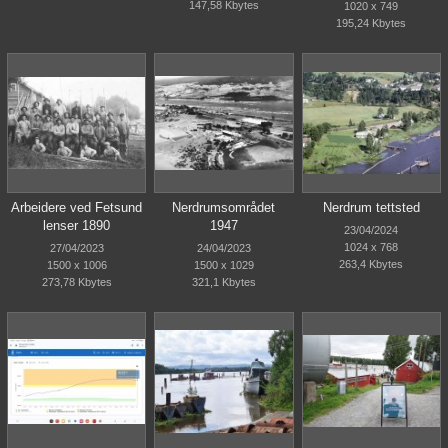
147,58 Kbytes
1020 x 749
195,24 Kbytes
Arbeidere ved Fetsund
Nerdrumsområdet
Nerdrum tettsted
lenser 1890
1947
23/04/2024
1024 x 768
27/04/2023
24/04/2023
263,4 Kbytes
1500 x 1006
1500 x 1029
273,78 Kbytes
321,1 Kbytes