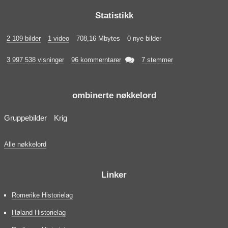
Statistikk
2 109 bilder
1 video
708,16 Mbytes
0 nye bilder

3 997 538 visninger
96 kommerntarer
7 stemmer
ombinerte nøkkelord
Gruppebilder
Krig
Alle nøkkelord
Linker
Romerike Historielag
Høland Historielag