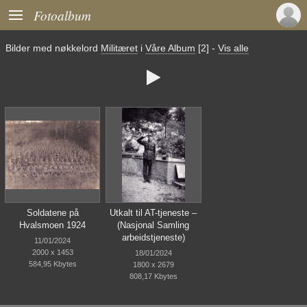

Fotoalbum
Bilder med nøkkelord
Militæret
i
Våre Album
[2]
-
Vis alle

Soldatene på
Utkalt til AT-tjeneste –
Hvalsmoen 1924
(Nasjonal Samling
arbeidstjeneste)
11/01/2024
2000 x 1453
18/01/2024
584,95 Kbytes
1800 x 2679
808,17 Kbytes