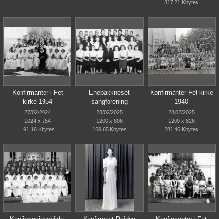
317,21 Kbytes
Konfirmanter i Fet
Enebakkneset
Konfirmanter Fet kirke
kirke 1954
sangforening
1940
27/02/2024
28/02/2025
28/02/2025
1024 x 754
1200 x 806
1200 x 826
191,16 Kbytes
169,65 Kbytes
281,46 Kbytes
Konfirmasjonsbilde,
Konfirmant Reidun
Konfirmanter i Fet