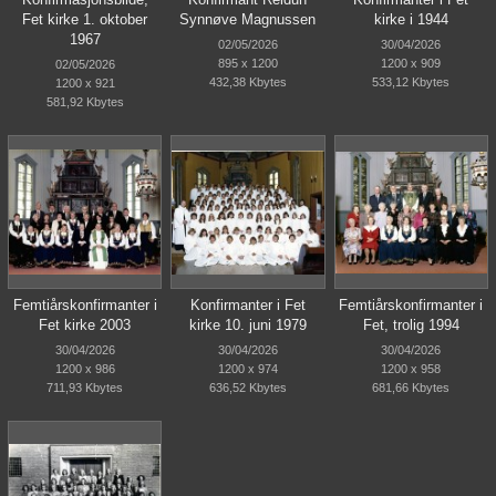
Fet kirke 1. oktober
Synnøve Magnussen
kirke i 1944
1967
02/05/2026
30/04/2026
895 x 1200
1200 x 909
02/05/2026
432,38 Kbytes
533,12 Kbytes
1200 x 921
581,92 Kbytes
Femtiårskonfirmanter i
Konfirmanter i Fet
Femtiårskonfirmanter i
Fet kirke 2003
kirke 10. juni 1979
Fet, trolig 1994
30/04/2026
30/04/2026
30/04/2026
1200 x 986
1200 x 974
1200 x 958
711,93 Kbytes
636,52 Kbytes
681,66 Kbytes