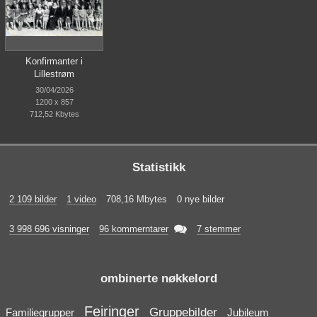
Konfirmanter i
Lillestrøm
30/04/2026
1200 x 857
712,52 Kbytes
Statistikk
2 109 bilder
1 video
708,16 Mbytes
0 nye bilder

3 998 696 visninger
96 kommerntarer
7 stemmer
ombinerte nøkkelord
Feiringer
Gruppebilder
Familiegrupper
Jubileum