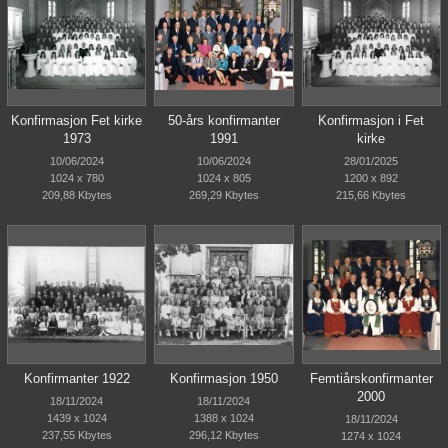
Konfirmasjon Fet kirke
50-års konfirmanter
Konfirmasjon i Fet
1973
1991
kirke
10/06/2024
10/06/2024
28/01/2025
1024 x 780
1024 x 805
1200 x 892
209,88 Kbytes
269,29 Kbytes
215,66 Kbytes
Konfirmanter 1922
Konfirmasjon 1950
Femtiårskonfirmanter
2000
18/11/2024
18/11/2024
1439 x 1024
1388 x 1024
18/11/2024
237,55 Kbytes
296,12 Kbytes
1274 x 1024