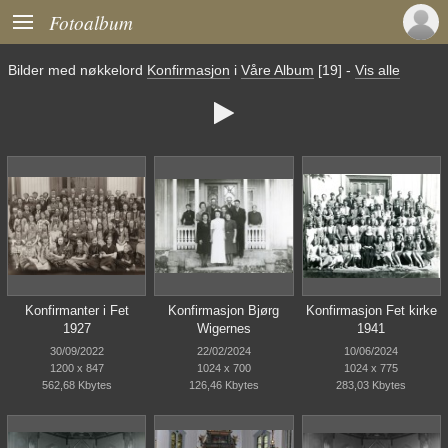

Fotoalbum
Bilder med nøkkelord
Konfirmasjon
i
Våre Album
[19]
-
Vis alle

Konfirmanter i Fet
Konfirmasjon Bjørg
Konfirmasjon Fet kirke
1927
Wigernes
1941
30/09/2022
22/02/2024
10/06/2024
1200 x 847
1024 x 700
1024 x 775
562,68 Kbytes
126,46 Kbytes
283,03 Kbytes