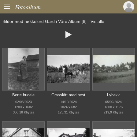

Fotoalbum
Bilder med nøkkelord
Gard
i
Våre Album
[8]
-
Vis alle

Berte budeie
Grasslått med hest
Lybekk
02/03/2023
14/10/2024
05/02/2024
1200 x 1602
1024 x 682
1800 x 1176
306,18 Kbytes
123,31 Kbytes
219,9 Kbytes