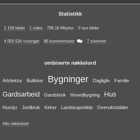
Statistikk
2 109 bilder
1 video
708,16 Mbytes
0 nye bilder

4 000 634 visninger
96 kommerntarer
7 stemmer
ombinerte nøkkelord
Bygninger
Arkitektur
Butikker
Dagligliv
Familie
Gardsarbeid
Hus
Gardsbruk
Hovedbygning
Husdyr
Jordbruk
Kirker
Landskapsbilde
Oversiktsbilder
Alle nøkkelord