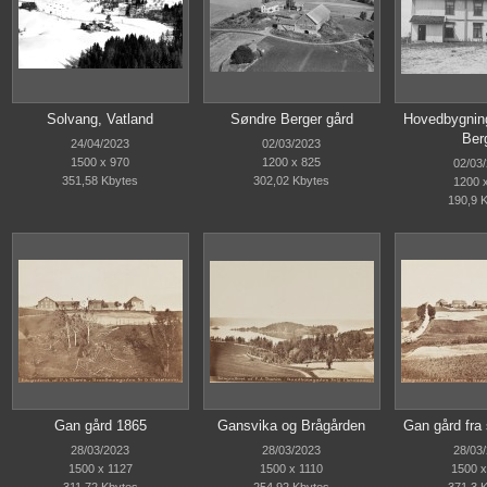
Solvang, Vatland
Søndre Berger gård
Hovedbygnin
Ber
24/04/2023
02/03/2023
1500 x 970
1200 x 825
02/03
351,58 Kbytes
302,02 Kbytes
1200 
190,9 
Gan gård 1865
Gansvika og Brågården
Gan gård fra
28/03/2023
28/03/2023
28/03
1500 x 1127
1500 x 1110
1500 x