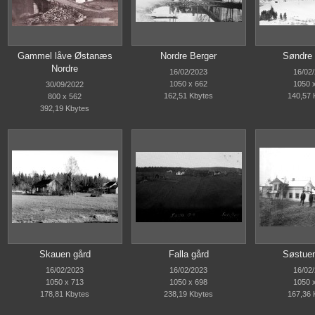
Gammel låve Østanæs
Nordre Berger
Søndre 
Nordre
16/02/2023
16/02
1050 x 662
1050 
30/09/2022
162,51 Kbytes
140,57 
800 x 562
392,19 Kbytes
Skauen gård
Falla gård
Søstuen
16/02/2023
16/02/2023
16/02
1050 x 713
1050 x 698
1050 
178,81 Kbytes
238,19 Kbytes
167,36 