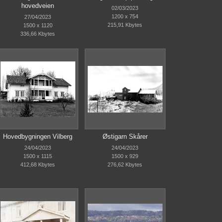
hovedveien
02/03/2023
1200 x 754
27/04/2023
215,91 Kbytes
1500 x 1120
336,66 Kbytes
Hovedbygningen Vilberg
Østigarn Skårer
24/04/2023
24/04/2023
1500 x 1115
1500 x 929
412,68 Kbytes
276,62 Kbytes