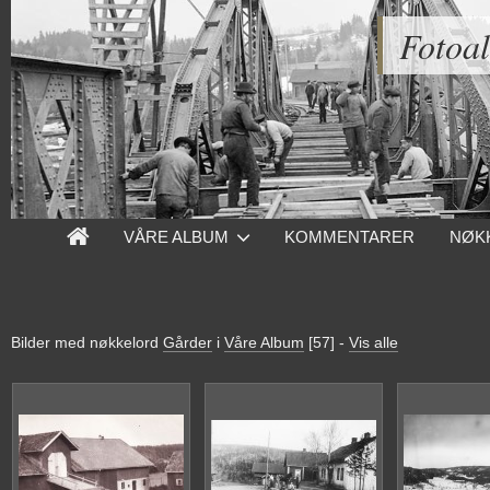
Fotoa
VÅRE ALBUM
KOMMENTARER
NØK
Bilder med nøkkelord
Gårder
i
Våre Album
[57]
-
Vis alle