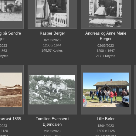
g på Søndre
Kasper Berger
Andreas og Anne Marie
ger
Berger
02/03/2023
1200 x 1644
/2023
02/03/2023
248,07 Kbytes
x 863
1200 x 1647
Kbytes
217,1 Kbytes
 sørøst 1865
Familien Evensen i
Lille Bøler
Bjørndalen
/2023
18/04/2023
 1120
1500 x 1125
28/03/2023