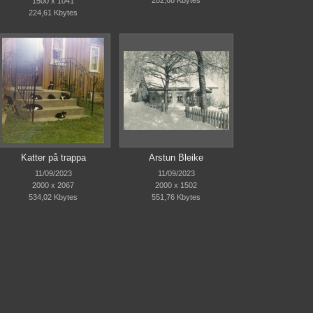
282,68 Kbytes
1500 x 1041
224,61 Kbytes
Katter på trappa
Arstun Bleike
11/09/2023
11/09/2023
2000 x 2067
2000 x 1502
534,02 Kbytes
551,76 Kbytes