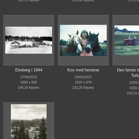
311,72 Kbytes
254,92 Kbytes
371,3 
Ekeberg i 1944
Kos med hestene
Den første t
Tofs
17/04/2023
23/01/2023
1500 x 860
1020 x 678
23/01
148,16 Kbytes
132,25 Kbytes
1020 
220,31 