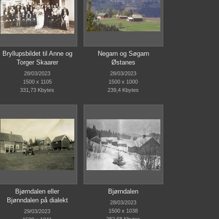
Bryllupsbildet til Anne og
Negarn og Søgarn
Torger Skaarer
Østanes
28/03/2023
28/03/2023
1500 x 1105
1500 x 1000
331,73 Kbytes
239,4 Kbytes
Bjørndalen eller
Bjørndalen
Bjønndalen på dialekt
28/03/2023
1500 x 1038
29/03/2023