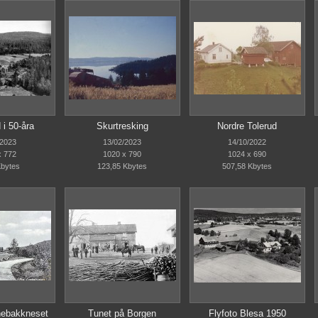
 i 50-åra
Skurtresking
Nordre Tolerud
/2023
13/02/2023
14/10/2022
x 772
1020 x 790
1024 x 690
Kbytes
123,85 Kbytes
507,58 Kbytes
nebakkneset
Tunet på Borgen
Flyfoto Blesa 1950