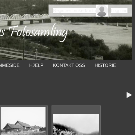
Registrer brukerkonto
Logg inn
MMESIDE
HJELP
KONTAKT OSS
HISTORIE
