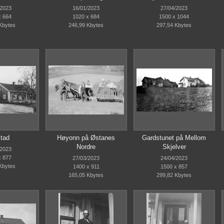
/2023
16/01/2023
27/04/2023
x 664
1020 x 684
1500 x 1044
Kbytes
246,99 Kbytes
297,54 Kbytes
tad
Høyonn på Østanes
Gardstunet på Mellom
Nordre
Skjelver
/2023
x 877
27/03/2023
24/04/2023
Kbytes
1400 x 911
1500 x 857
165,05 Kbytes
299,82 Kbytes