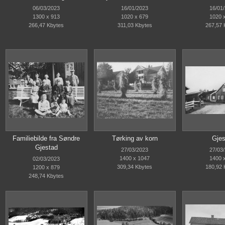
06/03/2023
16/01/2023
16/01
1300 x 913
1020 x 679
1020 
266,47 Kbytes
311,03 Kbytes
267,57 
Familiebilde fra Søndre
Tørking av korn
Gjes
Gjestad
27/03/2023
27/03
1400 x 1047
1400 
02/03/2023
309,34 Kbytes
180,92 
1200 x 879
248,74 Kbytes