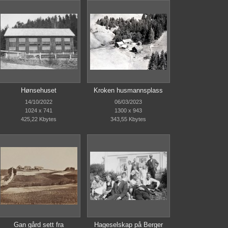
Hønsehuset
Kroken husmannsplass
14/10/2022
06/03/2023
1024 x 741
1300 x 943
425,22 Kbytes
343,55 Kbytes
Gan gård sett fra
Hageselskap på Berger