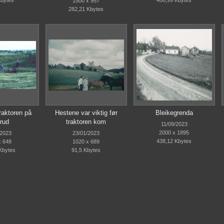
Kbytes
406,99 Kbytes
1500 x 957
282,21 Kbytes
raktoren på
Hestene var viktig før
Bleikegrenda
rud
traktoren kom
11/09/2023
2000 x 1895
/2023
23/01/2023
438,12 Kbytes
x 648
1020 x 689
Kbytes
91,5 Kbytes