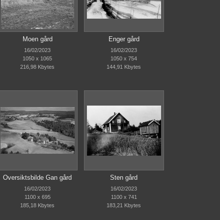
Moen gård
Enger gård
16/02/2023
16/02/2023
1050 x 1065
1050 x 754
216,98 Kbytes
144,91 Kbytes
Oversiktsbilde Gan gård
Sten gård
16/02/2023
16/02/2023
1100 x 695
1100 x 741
185,18 Kbytes
183,21 Kbytes