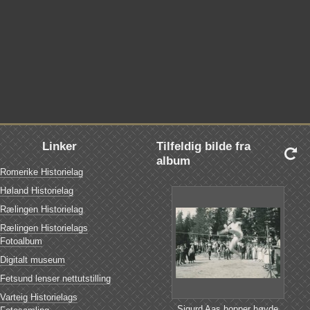
Linker
Tilfeldig bilde fra

album
Romerike Historielag
Høland Historielag
Rælingen Historielag
Rælingen Historielags
Fotoalbum
Digitalt museum
Fetsund lenser nettutstilling
Varteig Historielags
Sigurd Aas hopper høyde