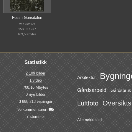
Foss i Gansdalen
21/06/2023
1500 x 1977
403,5 Kbytes
Statistikk
2 109 bilder
Bygning
Arkitektur
1 video
708,16 Mbytes
Gårdsarbeid
Gårdsbruk
0 nye bilder
3 998 213 visninger
Oversikts
Luftfoto

96 kommerntarer
7 stemmer
Alle nøkkelord