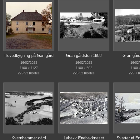
Hovedbygning på Gan gård
Gran gårdstun 1988
Gran gård
16/02/2023
16/02/2023
16/02
1100 x 1127
1100 x 602
1100 
279,93 Kbytes
225,32 Kbytes
229,7 
Kvernhammer gård
Lybekk Enebakkneset
Svarterud E