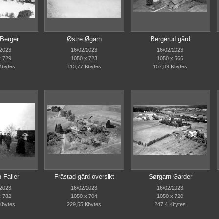
Berger
Østre Øgarn
Bergerud gård
/2023
16/02/2023
16/02/2023
x 729
1050 x 723
1050 x 566
Kbytes
113,77 Kbytes
157,89 Kbytes
 Faller
Fråstad gård oversikt
Sørgarn Garder
/2023
16/02/2023
16/02/2023
x 782
1050 x 704
1050 x 720
Kbytes
229,55 Kbytes
247,4 Kbytes