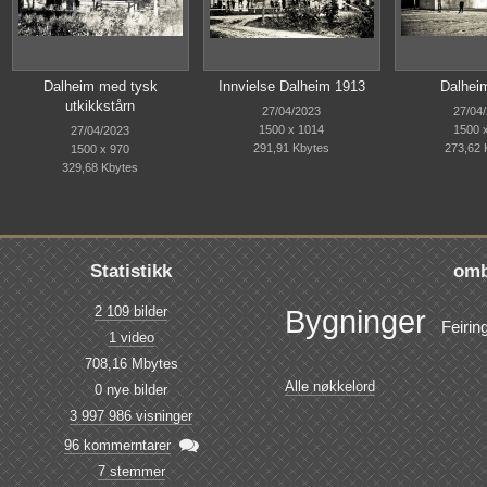
Dalheim med tysk
Innvielse Dalheim 1913
Dalhei
utkikkstårn
27/04/2023
27/04
1500 x 1014
1500 
27/04/2023
291,91 Kbytes
273,62 
1500 x 970
329,68 Kbytes
Statistikk
omb
2 109 bilder
Bygninger
Feirin
1 video
708,16 Mbytes
Alle nøkkelord
0 nye bilder
3 997 986 visninger

96 kommerntarer
7 stemmer