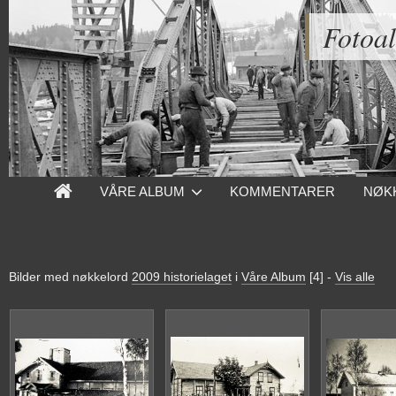
Fotoa
VÅRE ALBUM
KOMMENTARER
NØK
Bilder med nøkkelord
2009 historielaget
i
Våre Album
[4]
-
Vis alle