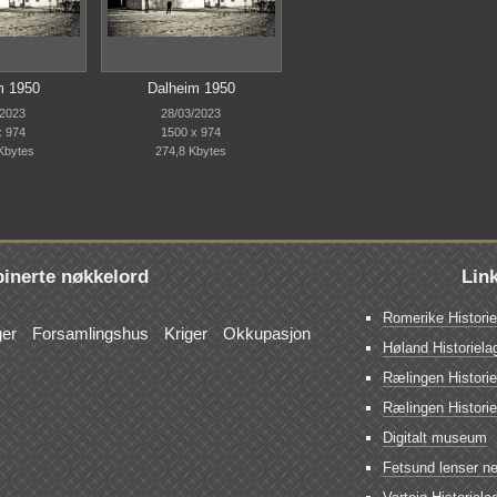
m 1950
Dalheim 1950
/2023
28/03/2023
x 974
1500 x 974
Kbytes
274,8 Kbytes
inerte nøkkelord
Lin
Romerike Historie
ger
Forsamlingshus
Kriger
Okkupasjon
Høland Historiela
Rælingen Historie
Rælingen Histori
Digitalt museum
Fetsund lenser net