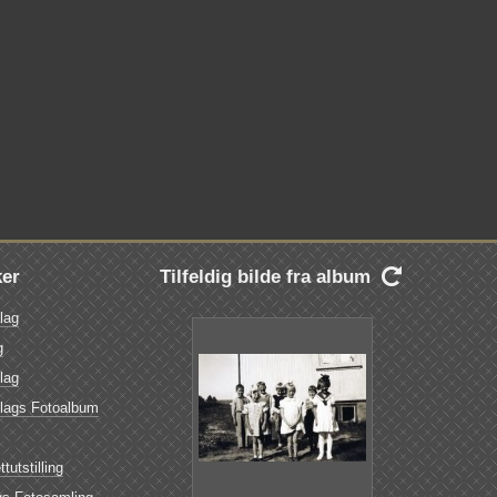
ker
Tilfeldig bilde fra album

lag
g
lag
elags Fotoalbum
tutstilling