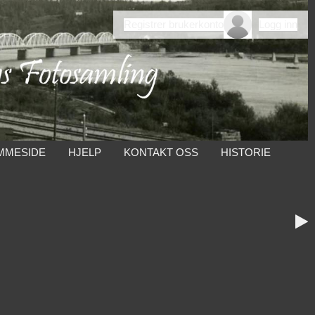
Registrer brukerkonto
Logg inn
MMESIDE
HJELP
KONTAKT OSS
HISTORIE
