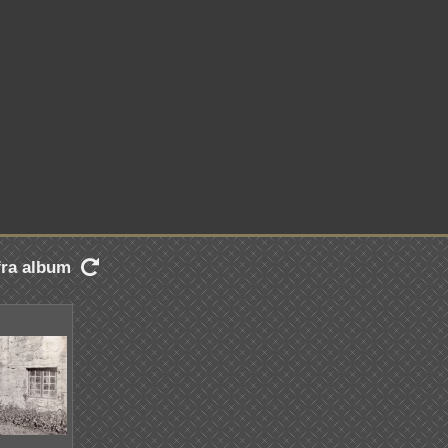
 fra album
