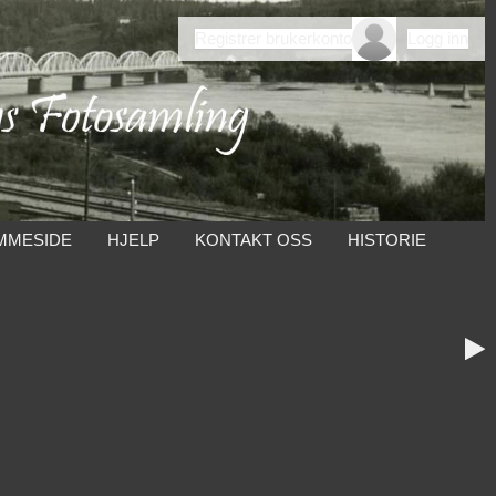
Registrer brukerkonto
Logg inn
MMESIDE
HJELP
KONTAKT OSS
HISTORIE
