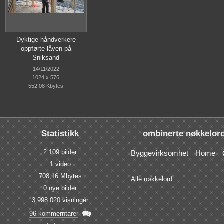
Dyktige håndverkere
oppførte låven på
Sniksand
14/11/2022
1024 x 576
552,08 Kbytes
Statistikk
ombinerte nøkkelor
2 109 bilder
Byggevirksomhet
Home
1 video
708,16 Mbytes
Alle nøkkelord
0 nye bilder
3 998 020 visninger

96 kommerntarer