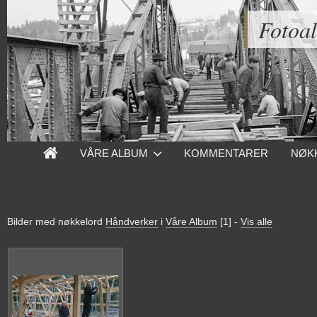
Fotoa
VÅRE ALBUM
KOMMENTARER
NØK
Bilder med nøkkelord
Håndverker
i
Våre Album
[1]
-
Vis alle