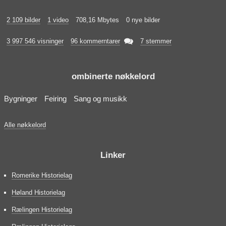
2 109 bilder
1 video
708,16 Mbytes
0 nye bilder

3 997 546 visninger
96 kommerntarer
7 stemmer
ombinerte nøkkelord
Bygninger
Feiring
Sang og musikk
Alle nøkkelord
Linker
Romerike Historielag
Høland Historielag
Rælingen Historielag