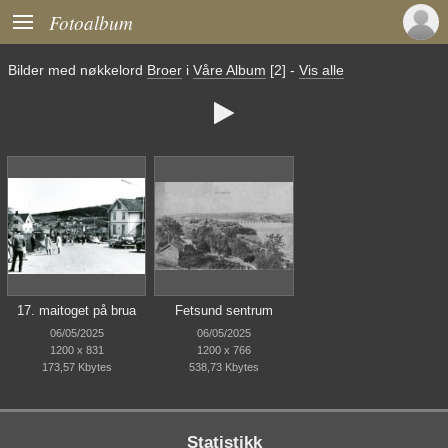

Fotoalbum
Bilder med nøkkelord
Broer
i
Våre Album
[2]
-
Vis alle

17. maitoget på brua
Fetsund sentrum
06/05/2025
06/05/2025
1200 x 831
1200 x 766
173,57 Kbytes
538,73 Kbytes
Statistikk