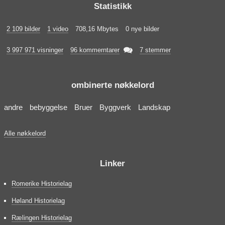
Statistikk
2 109 bilder
1 video
708,16 Mbytes
0 nye bilder

3 997 971 visninger
96 kommerntarer
7 stemmer
ombinerte nøkkelord
andre
bebyggelse
Bruer
Byggverk
Landskap
Alle nøkkelord
Linker
Romerike Historielag
Høland Historielag
Rælingen Historielag