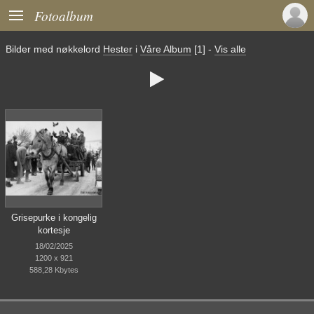

Fotoalbum
Bilder med nøkkelord
Hester
i
Våre Album
[1]
-
Vis alle

Grisepurke i kongelig
kortesje
18/02/2025
1200 x 921
588,28 Kbytes