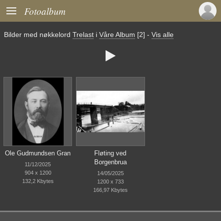

Fotoalbum
Bilder med nøkkelord
Trelast
i
Våre Album
[2]
-
Vis alle

Ole Gudmundsen Gran
Fløting ved
Borgenbrua
11/12/2025
904 x 1200
14/05/2025
132,2 Kbytes
1200 x 733
166,97 Kbytes