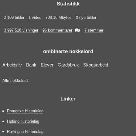
Statistikk
2 109 bilder
1 video
708,16 Mbytes
0 nye bilder

3 997 518 visninger
96 kommerntarer
7 stemmer
ombinerte nøkkelord
Arbeidsliv
Bank
Elever
Gardsbruk
Skogsarbeid
Alle nøkkelord
Linker
Romerike Historielag
Høland Historielag
Rælingen Historielag