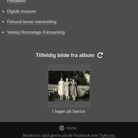
Fotoalbum
Digitalt museum
Fetsund lenser nettutstilling
Varteig Historielags Fotosamling
Tilfeldig bilde fra album

I hagen på Søstun
Falla på Roven

Norsk
Besøk oss også gjerne på vår Facebook side
Trykk her.