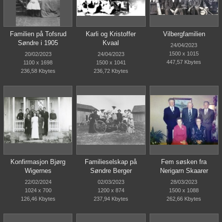
Familien på Tofsrud
Karli og Kristoffer
Vilbergfamilien
Søndre i 1905
Kvaal
24/04/2023
1500 x 1015
20/02/2023
24/04/2023
447,57 Kbytes
1100 x 1698
1500 x 1041
236,58 Kbytes
236,72 Kbytes
Konfirmasjon Bjørg
Familieselskap på
Fem søsken fra
Wigernes
Søndre Berger
Nerigarn Skaarer
22/02/2024
02/03/2023
28/03/2023
1024 x 700
1200 x 874
1500 x 1088
126,46 Kbytes
237,94 Kbytes
262,66 Kbytes