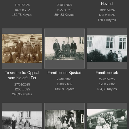
Hovind
11/11/2024
20/09/2024
1024 x 722
1027 x 749
18/11/2024
152,75 Kbytes
394,33 Kbytes
687 x 1024
128,1 Kbytes
To søstre fra Oppdal
Familiebilde Kjustad
Familiebesøk
som ble gift i Fet
27/01/2025
27/01/2025
1200 x 692
1200 x 802
27/01/2025
138,69 Kbytes
184,35 Kbytes
1200 x 895
243,95 Kbytes