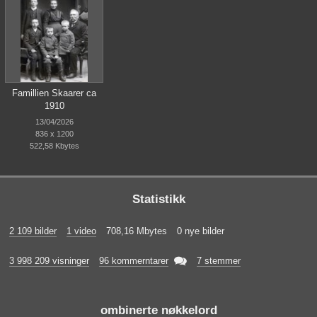
Famillien Skaarer ca
1910
13/04/2026
836 x 1200
522,58 Kbytes
Statistikk
2 109 bilder
1 video
708,16 Mbytes
0 nye bilder

3 998 209 visninger
96 kommerntarer
7 stemmer
ombinerte nøkkelord