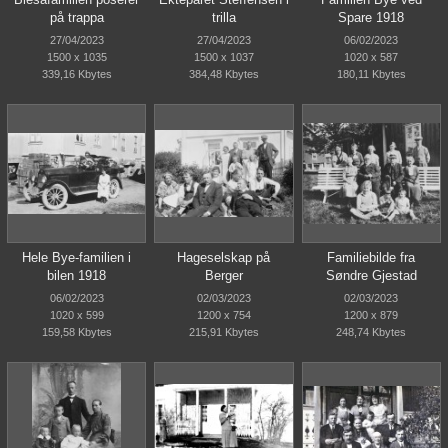
på trappa
trilla
Spare 1918
27/04/2023
27/04/2023
06/02/2023
1500 x 1035
1500 x 1037
1020 x 587
339,16 Kbytes
384,48 Kbytes
180,11 Kbytes
Hele Bye-familien i
Hageselskap på
Familiebilde fra
bilen 1918
Berger
Søndre Gjestad
06/02/2023
02/03/2023
02/03/2023
1020 x 599
1200 x 754
1200 x 879
159,58 Kbytes
215,91 Kbytes
248,74 Kbytes