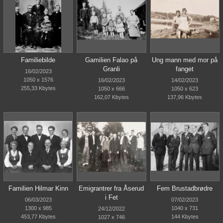
Familiebilde
Gamilien Falao på
Ung mann med mor på
Granli
fanget
16/02/2023
1050 x 1576
16/02/2023
14/02/2023
255,33 Kbytes
1050 x 666
1050 x 623
162,07 Kbytes
137,96 Kbytes
Familien Hilmar Kinn
Emigrantrer fra Åserud
Fem Brustadbrødre
i Fet
06/03/2023
07/02/2023
1300 x 985
1040 x 731
24/12/2022
453,77 Kbytes
144 Kbytes
1027 x 746