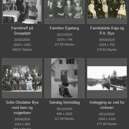
Familitreff på
Familien Egeberg
Familiebilde Kaja og
Smaadahl
P.A. Bye
23/12/2024
1024 x 744
22/02/2024
29/04/2024
117,85 Kbytes
1024 x 1062
1024 x 750
168,67 Kbytes
170,62 Kbytes
Sofie Olsdatter Bye
Søndag formiddag
Innlegging av ved for
med barn og
vinteren
05/12/2024
svigerbarn
686 x 1024
05/12/2024
117,84 Kbytes
1693 x 1024
29/04/2024
177,46 Kbytes
1024 x 683