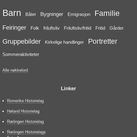
Barn
Familie
Bygninger
Båter
Emigrasjon
Feiringer
Folk
friluftsliv
Friluftsliv/fritid
Fritid
Gårder
Portretter
Gruppebilder
Kirkelige handlinger
Sommeraktiviteter
Alle nøkkelord
Linker
Romerike Historielag
Høland Historielag
Rælingen Historielag
Rælingen Historielags