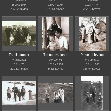
18/04/2023
18/04/2023
23/04/2024
1500 x 1084
1500 x 1179
1024 x 744
205,82 Kbytes
272,51 Kbytes
282,16 Kbytes
Familiegruppe
Tre generasjoner
På vei til bryllup
23/04/2024
23/04/2024
23/04/2024
1024 x 751
1024 x 1334
1024 x 1286
291,31 Kbytes
346,6 Kbytes
358,94 Kbytes