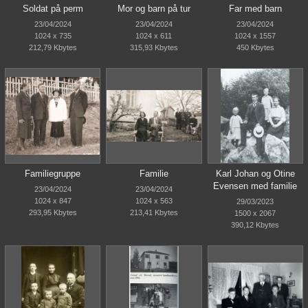
Soldat på perm
Mor og barn på tur
Far med barn
23/04/2024
23/04/2024
23/04/2024
1024 x 735
1024 x 611
1024 x 1557
212,79 Kbytes
315,93 Kbytes
450 Kbytes
Familiegruppe
Familie
Karl Johan og Otine
Evensen med familie
23/04/2024
23/04/2024
1024 x 847
1024 x 563
29/03/2023
293,95 Kbytes
213,41 Kbytes
1500 x 2067
390,12 Kbytes