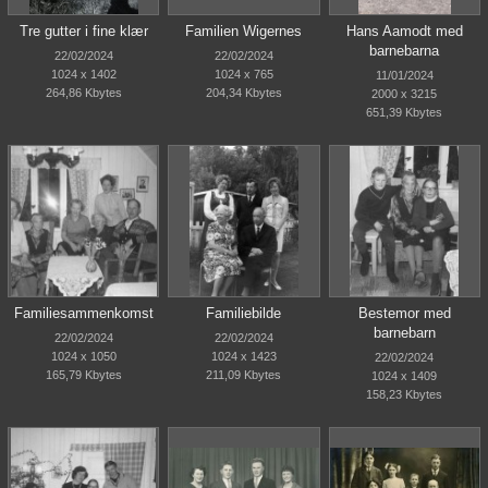
Tre gutter i fine klær
Familien Wigernes
Hans Aamodt med
barnebarna
22/02/2024
22/02/2024
1024 x 1402
1024 x 765
11/01/2024
264,86 Kbytes
204,34 Kbytes
2000 x 3215
651,39 Kbytes
Familiesammenkomst
Familiebilde
Bestemor med
barnebarn
22/02/2024
22/02/2024
1024 x 1050
1024 x 1423
22/02/2024
165,79 Kbytes
211,09 Kbytes
1024 x 1409
158,23 Kbytes