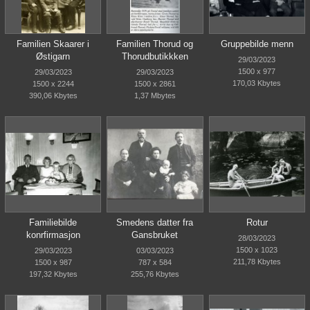
Familien Skaarer i
Familien Thorud og
Gruppebilde menn
Østigarn
Thorudbutikkken
29/03/2023
1500 x 977
29/03/2023
29/03/2023
170,03 Kbytes
1500 x 2244
1500 x 2861
390,06 Kbytes
1,37 Mbytes
Familiebilde
Smedens datter fra
Rotur
konrfirmasjon
Gansbruket
28/03/2023
1500 x 1023
29/03/2023
03/03/2023
211,78 Kbytes
1500 x 987
787 x 584
197,32 Kbytes
255,76 Kbytes