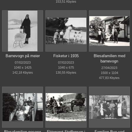
153,51 Kbytes
Barnevogn på meier
Fisketur i 1935
Blesafamilien med
barnevogn
07/02/2023
07/02/2023
1040 x 1425
1040 x 675
27/04/2023
142,18 Kbytes
130,55 Kbytes
1500 x 1104
477,83 Kbytes
Blesafamilien poserer
Ekteparet Steffensen i
Familien Bye ved