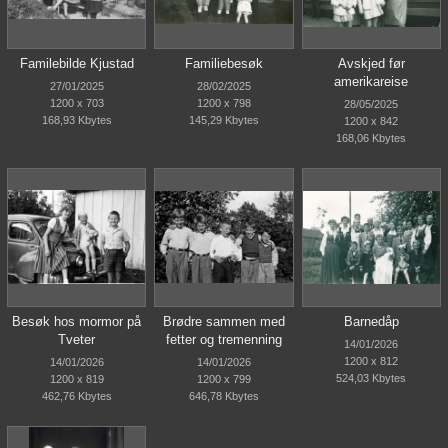
Familebilde Kjustad
Familiebesøk
Avskjed før
amerikareise
27/01/2025
28/02/2025
1200 x 703
1200 x 798
28/05/2025
168,93 Kbytes
145,29 Kbytes
1200 x 842
168,06 Kbytes
Besøk hos mormor på
Brødre sammen med
Barnedåp
Tveter
fetter og tremenning
14/01/2026
1200 x 812
14/01/2026
14/01/2026
524,03 Kbytes
1200 x 819
1200 x 799
462,76 Kbytes
646,78 Kbytes