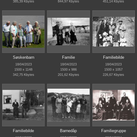
385,39 Kbytes
844,97 Kbytes
451,14 Kbytes
Søskenbarn
Familie
Familiebilde
18/04/2023
18/04/2023
18/04/2023
1500 x 1148
1500 x 986
1500 x 1057
342,75 Kbytes
201,62 Kbytes
226,67 Kbytes
Familiebilde
Barnedåp
Familiegruppe