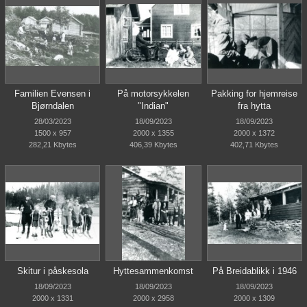
Familien Evensen i
På motorsykkelen
Pakking for hjemreise
Bjørndalen
"Indian"
fra hytta
28/03/2023
18/09/2023
18/09/2023
1500 x 957
2000 x 1355
2000 x 1372
282,21 Kbytes
406,39 Kbytes
402,71 Kbytes
Skitur i påskesola
Hyttesammenkomst
På Breidablikk i 1946
18/09/2023
18/09/2023
18/09/2023
2000 x 1331
2000 x 2958
2000 x 1309