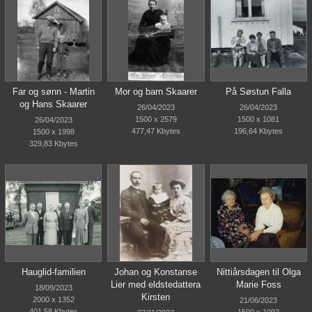
Far og sønn - Martin
Mor og barn Skaarer
På Søstun Falla
og Hans Skaarer
26/04/2023
26/04/2023
1500 x 2579
1500 x 1081
26/04/2023
477,47 Kbytes
196,64 Kbytes
1500 x 1998
329,83 Kbytes
Hauglid-familien
Johan og Konstanse
Nittiårsdagen til Olga
Lier med eldstedattera
Marie Foss
18/09/2023
Kirsten
2000 x 1352
21/06/2023
401,58 Kbytes
1500 x 1092