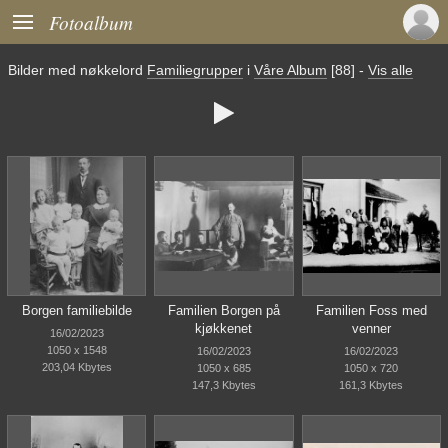

Fotoalbum
Bilder med nøkkelord
Familiegrupper
i
Våre Album
[88]
-
Vis alle

Borgen familiebilde
Familien Borgen på
Familien Foss med
kjøkkenet
venner
16/02/2023
1050 x 1548
16/02/2023
16/02/2023
203,04 Kbytes
1050 x 685
1050 x 720
147,3 Kbytes
161,3 Kbytes