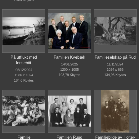
204,4 Kbytes
På utflukt med
Familien Kvebæk
Familieselskap på Rud
lensebåt
14/01/2025
11/11/2024
1200 x 1005
1024 x 656
05/12/2024
193,79 Kbytes
134,96 Kbytes
1586 x 1024
184,6 Kbytes
Familie
Familien Ruud
Familiebilde av Holter-