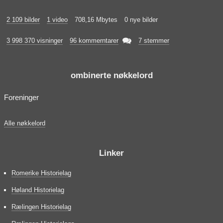
2 109 bilder
1 video
708,16 Mbytes
0 nye bilder

3 998 370 visninger
96 kommerntarer
7 stemmer
ombinerte nøkkelord
Foreninger
Alle nøkkelord
Linker
Romerike Historielag
Høland Historielag
Rælingen Historielag