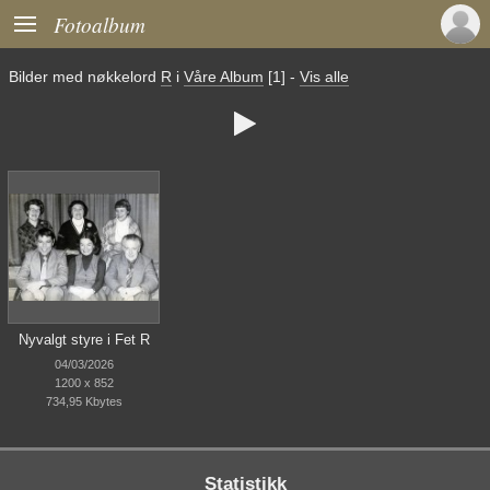

Fotoalbum
Bilder med nøkkelord
R
i
Våre Album
[1]
-
Vis alle

Nyvalgt styre i Fet R
04/03/2026
1200 x 852
734,95 Kbytes
Statistikk