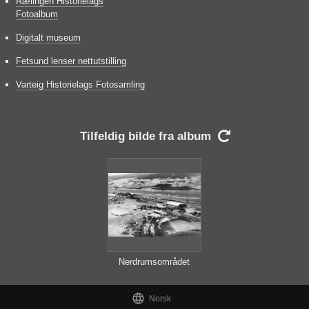
Rælingen Historielags
Fotoalbum
Digitalt museum
Fetsund lenser nettutstilling
Varteig Historielags Fotosamling
Tilfeldig bilde fra album

Nerdrumsområdet
1947

Norsk