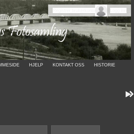
Registrer brukerkonto
Logg inn
MMESIDE
HJELP
KONTAKT OSS
HISTORIE

