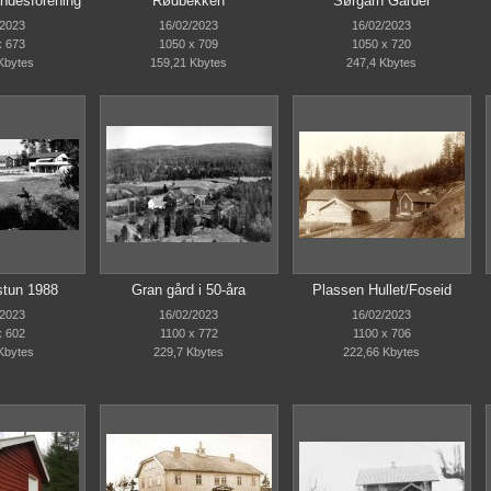
ndesforening
Rødbekken
Sørgarn Garder
/2023
16/02/2023
16/02/2023
x 673
1050 x 709
1050 x 720
Kbytes
159,21 Kbytes
247,4 Kbytes
stun 1988
Gran gård i 50-åra
Plassen Hullet/Foseid
/2023
16/02/2023
16/02/2023
x 602
1100 x 772
1100 x 706
Kbytes
229,7 Kbytes
222,66 Kbytes