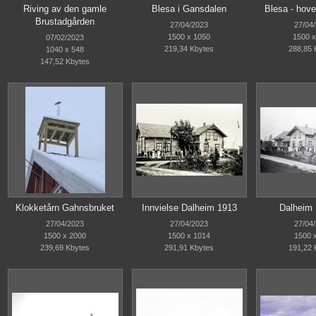
Riving av den gamle
Blesa i Gansdalen
Blesa - hov
Brustadgården
27/04/2023
27/04
1500 x 1050
1500 x
07/02/2023
219,34 Kbytes
288,85 
1040 x 548
147,52 Kbytes
Klokketårn Gahnsbruket
Innvielse Dalheim 1913
Dalheim 
27/04/2023
27/04/2023
27/04
1500 x 2000
1500 x 1014
1500 
239,69 Kbytes
291,91 Kbytes
191,22 