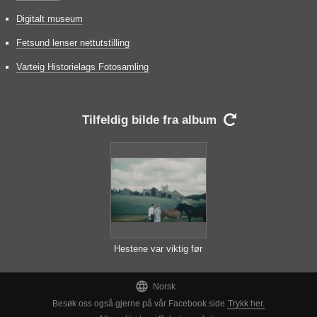
Digitalt museum
Fetsund lenser nettutstilling
Varteig Historielags Fotosamling
Tilfeldig bilde fra album

Hestene var viktig før
traktoren kom

Norsk
Besøk oss også gjerne på vår Facebook side
Trykk her.