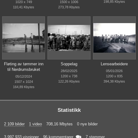
198,85 Kbytes
1020 x 749
1500 x 1006
110,41 Kbytes
273,78 Kbytes
Fløting av tømmer inn
Soppelag
Lensearbeidere
til Nerdrumsbruket
28/02/2025
05/01/2026
1200 x 738
1200 x 835
05/12/2024
122,26 Kbytes
394,38 Kbytes
1507 x 1024
164,89 Kbytes
Statistikk
2 109 bilder
1 video
708,16 Mbytes
0 nye bilder

3 997 933 visninger
96 kommerntarer
7 stemmer