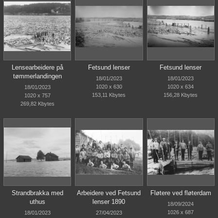
Lensearbeidere på
Fetsund lenser
Fetsund lenser
tømmerlandingen
18/01/2023
18/01/2023
1020 x 630
1020 x 634
18/01/2023
153,11 Kbytes
156,28 Kbytes
1020 x 757
269,82 Kbytes
Strandbrakka med
Arbeidere ved Fetsund
Fløtere ved fløterdam
uthus
lenser 1890
18/09/2024
1026 x 687
18/01/2023
27/04/2023