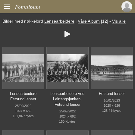

Fotoalbum
Bilder med nøkkelord
Lensearbeidere
i
Våre Album
[12]
-
Vis alle

Lensearbeidere
Lensearbeidere ved
Fetsund lenser
Fetsund lenser
Leirtangsjunken,
16/01/2023
Fetsund lenser
1020 x 626
25/09/2022
128,4 Kbytes
1024 x 682
25/09/2022
131,84 Kbytes
1024 x 692
150 Kbytes