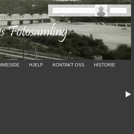
Registrer brukerkonto
Logg inn
MMESIDE
HJELP
KONTAKT OSS
HISTORIE
