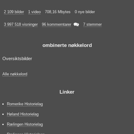
2 109 bilder
1 video
708,16 Mbytes
0 nye bilder

3 997 518 visninger
96 kommerntarer
7 stemmer
ombinerte nøkkelord
Oversiktsbilder
Alle nøkkelord
Linker
Romerike Historielag
Høland Historielag
Rælingen Historielag