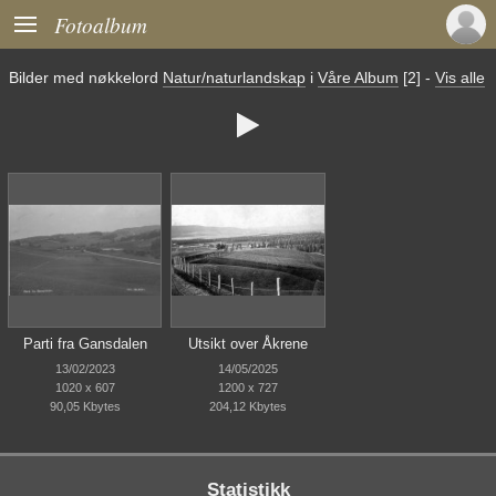

Fotoalbum
Bilder med nøkkelord
Natur/naturlandskap
i
Våre Album
[2]
-
Vis alle

Parti fra Gansdalen
Utsikt over Åkrene
13/02/2023
14/05/2025
1020 x 607
1200 x 727
90,05 Kbytes
204,12 Kbytes
Statistikk