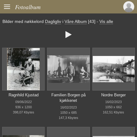

Fotoalbum
Bilder med nøkkelord
Dagligliv
i
Våre Album
[43]
-
Vis alle

Ragnhild Kjustad
Familien Borgen på
Nordre Berger
kjøkkenet
09/06/2022
16/02/2023
936 x 1200
1050 x 662
16/02/2023
398,07 Kbytes
162,51 Kbytes
1050 x 685
147,3 Kbytes