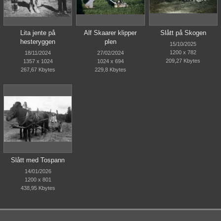
Lita jente på
Alf Skaarer klipper
Slått på Skogen
hesteryggen
plen
15/10/2025
1200 x 782
18/11/2024
27/02/2024
209,27 Kbytes
1357 x 1024
1024 x 694
267,67 Kbytes
229,8 Kbytes
Slått med Tospann
14/01/2026
1200 x 801
438,95 Kbytes