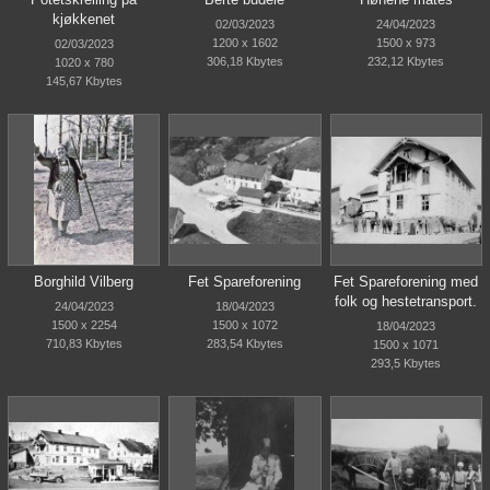
kjøkkenet
02/03/2023
24/04/2023
1200 x 1602
1500 x 973
02/03/2023
306,18 Kbytes
232,12 Kbytes
1020 x 780
145,67 Kbytes
Borghild Vilberg
Fet Spareforening
Fet Spareforening med
folk og hestetransport.
24/04/2023
18/04/2023
1500 x 2254
1500 x 1072
18/04/2023
710,83 Kbytes
283,54 Kbytes
1500 x 1071
293,5 Kbytes