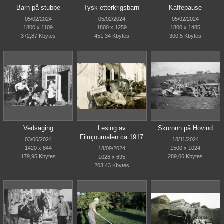
Barn på stubbe
Tysk etterkrigsbarn
Kaffepause
05/02/2024
05/02/2024
05/02/2024
1800 x 1109
1800 x 1259
1800 x 1485
372,87 Kbytes
451,34 Kbytes
300,5 Kbytes
Vedsaging
Lesing av
Skuronn på Hovind
Filmjournalen ca.1917
03/06/2024
18/11/2024
1420 x 844
1500 x 1024
18/09/2024
179,95 Kbytes
289,06 Kbytes
1026 x 695
203,43 Kbytes