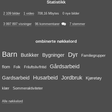
Statistikk
2 109 bilder
1 video
708,16 Mbytes
0 nye bilder

3 997 897 visninger
96 kommerntarer
7 stemmer
ombinerte nøkkelord
Barn
Dyr
Butikker
Bygninger
Familiegrupper
Gårdsarbeid
flom
Folk
Friluftsliv/fritid
Husarbeid
Jordbruk
Gardsarbeid
Kjøretøy
klær
Sommeraktiviteter
Alle nøkkelord