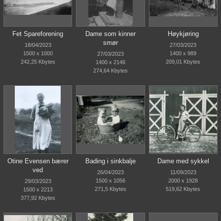
Fet Spareforening
Dame som kinner
Høykjøring
smør
18/04/2023
27/03/2023
1500 x 1000
1400 x 989
27/03/2023
242,25 Kbytes
209,01 Kbytes
1400 x 2146
274,64 Kbytes
Otine Evensen bærer
Bading i sinkbalje
Dame med sykkel
ved
26/04/2023
11/09/2023
1500 x 1056
2000 x 1928
29/03/2023
271,5 Kbytes
519,62 Kbytes
1500 x 2213
377,92 Kbytes