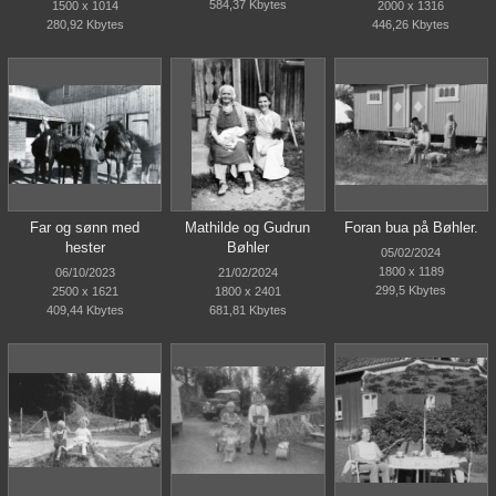
584,37 Kbytes
1500 x 1014
2000 x 1316
280,92 Kbytes
446,26 Kbytes
Far og sønn med
Mathilde og Gudrun
Foran bua på Bøhler.
hester
Bøhler
05/02/2024
1800 x 1189
06/10/2023
21/02/2024
299,5 Kbytes
2500 x 1621
1800 x 2401
409,44 Kbytes
681,81 Kbytes