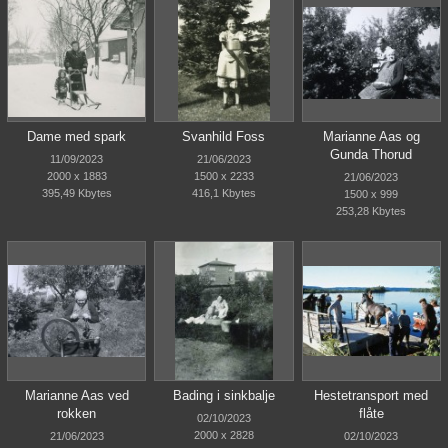
Dame med spark
Svanhild Foss
Marianne Aas og
Gunda Thorud
11/09/2023
21/06/2023
2000 x 1883
1500 x 2233
21/06/2023
395,49 Kbytes
416,1 Kbytes
1500 x 999
253,28 Kbytes
Marianne Aas ved
Bading i sinkbalje
Hestetransport med
rokken
flåte
02/10/2023
2000 x 2828
21/06/2023
02/10/2023