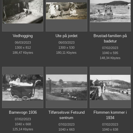
Vedhogging
Ute på jordet
Brustad-familien på
badetur
06/03/2023
06/03/2023
1300 x 812
1300 x 530
07/02/2023
186,47 Kbytes
180,11 Kbytes
1040 x 595
148,34 Kbytes
Barnevogn 1936
Tilførselsvei Fetsund
Flommen kommer i
sentrum
1934
07/02/2023
1040 x 668
07/02/2023
07/02/2023
125,14 Kbytes
1040 x 663
1040 x 638