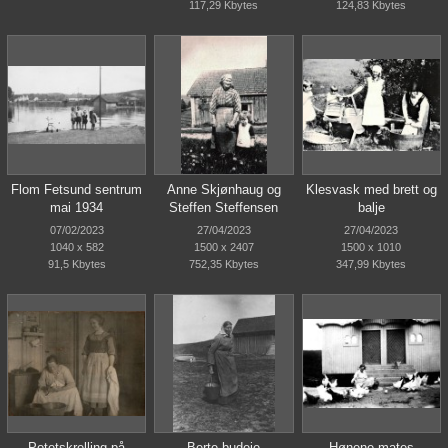
117,29 Kbytes
124,83 Kbytes
Flom Fetsund sentrum
Anne Skjønhaug og
Klesvask med brett og
mai 1934
Steffen Steffensen
balje
07/02/2023
27/04/2023
27/04/2023
1040 x 582
1500 x 2407
1500 x 1010
91,5 Kbytes
752,35 Kbytes
347,99 Kbytes
Potetskrelling på
Berte budeie
Hønene mates