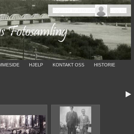
Registrer brukerkonto
Logg inn
MMESIDE
HJELP
KONTAKT OSS
HISTORIE
