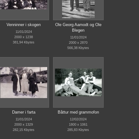
Venninner i skogen
Ole Georg Aamodt og Ole
Blegen
11/01/2024
2000 x 1238
11/01/2024
381,94 Kbytes
2000 x 2870
566,38 Kbytes
Damer i farta
Båttur med grammofon
11/01/2024
12/02/2024
2000 x 1329
1800 x 1061
282,15 Kbytes
285,83 Kbytes