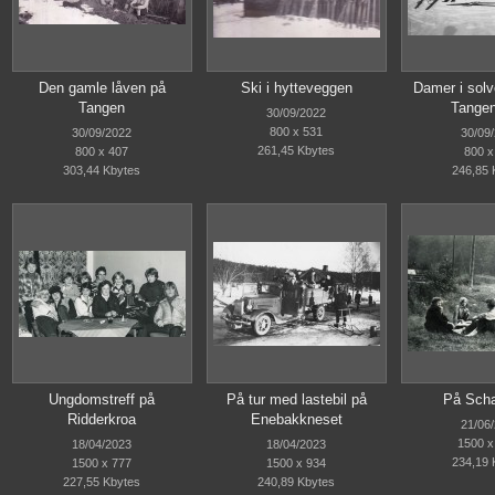
Den gamle låven på
Ski i hytteveggen
Damer i solv
Tangen
Tangen
30/09/2022
800 x 531
30/09/2022
30/09
261,45 Kbytes
800 x 407
800 x
303,44 Kbytes
246,85 
Ungdomstreff på
På tur med lastebil på
På Scha
Ridderkroa
Enebakkneset
21/06
1500 x
18/04/2023
18/04/2023
234,19 
1500 x 777
1500 x 934
227,55 Kbytes
240,89 Kbytes