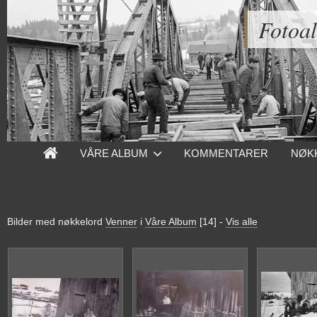
Fotoa
VÅRE ALBUM
KOMMENTARER
NØK
Bilder med nøkkelord
Venner
i
Våre Album
[14]
-
Vis alle