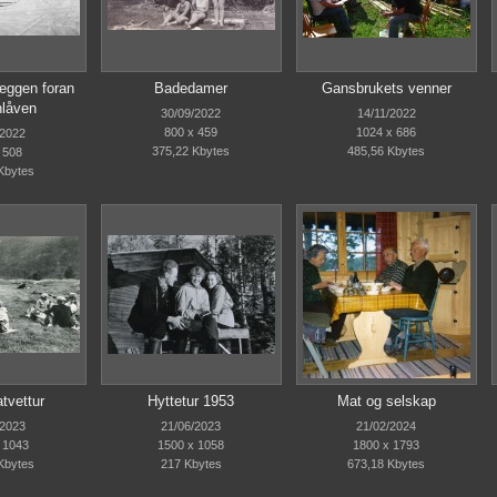
eggen foran
Badedamer
Gansbrukets venner
låven
30/09/2022
14/11/2022
800 x 459
1024 x 686
/2022
375,22 Kbytes
485,56 Kbytes
 508
Kbytes
tvettur
Hyttetur 1953
Mat og selskap
/2023
21/06/2023
21/02/2024
 1043
1500 x 1058
1800 x 1793
Kbytes
217 Kbytes
673,18 Kbytes