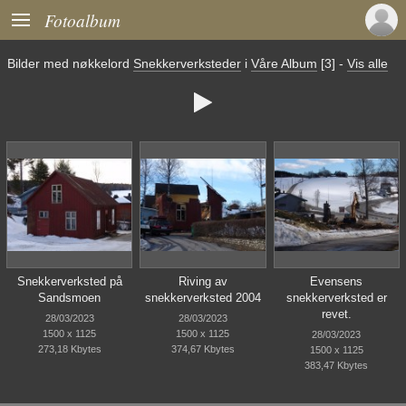

Fotoalbum
Bilder med nøkkelord
Snekkerverksteder
i
Våre Album
[3]
-
Vis alle

Snekkerverksted på
Riving av
Evensens
Sandsmoen
snekkerverksted 2004
snekkerverksted er
revet.
28/03/2023
28/03/2023
1500 x 1125
1500 x 1125
28/03/2023
273,18 Kbytes
374,67 Kbytes
1500 x 1125
383,47 Kbytes