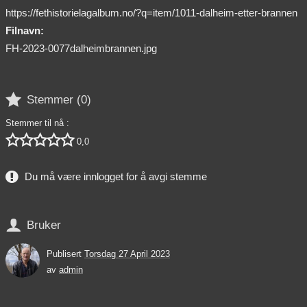
https://fethistorielagalbum.no/?q=item/1011-dalheim-etter-brannen
Filnavn:
FH-2023-0077dalheimbrannen.jpg

Stemmer (
0
)
Stemmer til nå :





0,0
Du må være innlogget for å avgi stemme

Bruker
Publisert
Torsdag 27 April 2023
av
admin