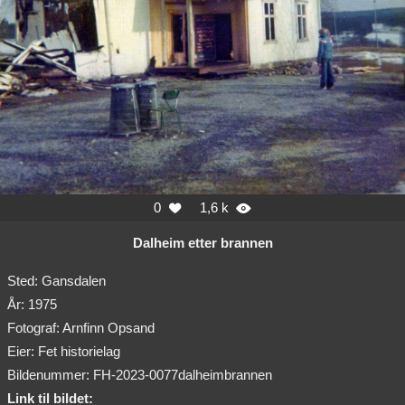
0
1,6 k


Dalheim etter brannen
Sted: Gansdalen
År: 1975
Fotograf: Arnfinn Opsand
Eier: Fet historielag
Bildenummer: FH-2023-0077dalheimbrannen
Link til bildet: