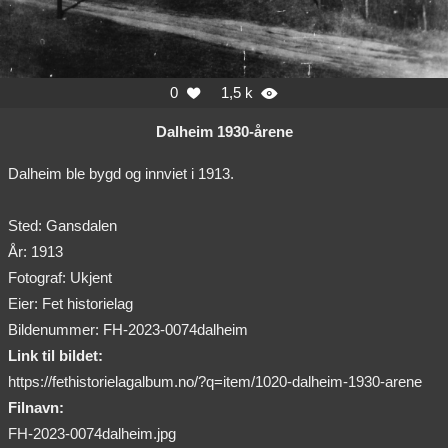
0
1,5 k


Dalheim 1930-årene
Dalheim ble bygd og innviet i 1913.
Sted: Gansdalen
År: 1913
Fotograf: Ukjent
Eier: Fet historielag
Bildenummer: FH-2023-0074dalheim
Link til bildet:
https://fethistorielagalbum.no/?q=item/1020-dalheim-1930-arene
Filnavn:
FH-2023-0074dalheim.jpg