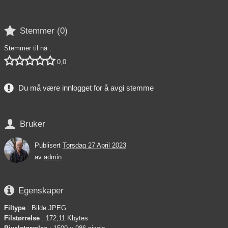

Stemmer (
0
)
Stemmer til nå :





0,0
Du må være innlogget for å avgi stemme

Bruker
Publisert
Torsdag 27 April 2023
av
admin

Egenskaper
Filtype
: Bilde JPEG
Filstørrelse
: 172,11 Kbytes