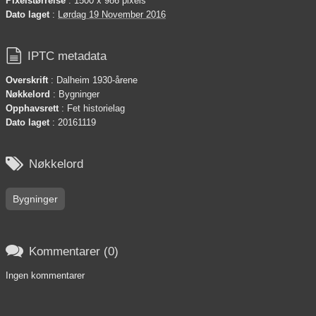
Pixelstørrelse
: 1500 x 986 pixels
Dato laget
:
Lørdag 19 November 2016

IPTC metadata
Overskrift
: Dalheim 1930-årene
Nøkkelord
: Bygninger
Opphavsrett
: Fet historielag
Dato laget
: 20161119

Nøkkelord
Bygninger

Kommentarer (0)
Ingen kommentarer