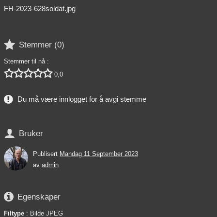
FH-2023-628soldat.jpg

Stemmer (
0
)
Stemmer til nå :





0,0
Du må være innlogget for å avgi stemme

Bruker
Publisert
Mandag 11 September 2023
av
admin

Egenskaper
Filtype
: Bilde JPEG