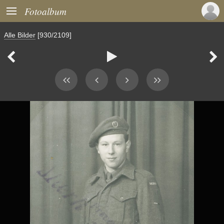

Fotoalbum
Alle Bilder
[930/2109]


