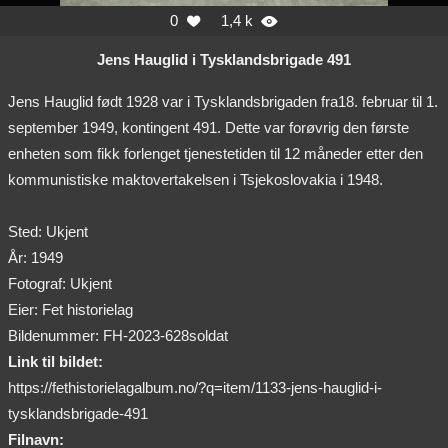
0
1,4 k


Jens Hauglid i Tysklandsbrigade 491
Jens Hauglid født 1928 var i Tysklandsbrigaden fra18. februar til 1.
september 1949, kontingent 491. Dette var forøvrig den første
enheten som fikk forlenget tjenestetiden til 12 måneder etter den
kommunistiske maktovertakelsen i Tsjekoslovakia i 1948.
Sted: Ukjent
År: 1949
Fotograf: Ukjent
Eier: Fet historielag
Bildenummer: FH-2023-628soldat
Link til bildet:
https://fethistorielagalbum.no/?q=item/1133-jens-hauglid-i-
tysklandsbrigade-491
Filnavn: