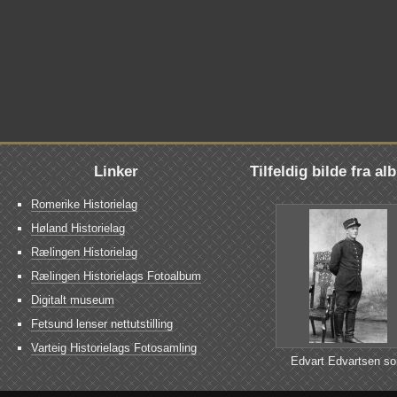
Linker
Tilfeldig bilde fra a
Romerike Historielag
Høland Historielag
Rælingen Historielag
Rælingen Historielags Fotoalbum
Digitalt museum
Fetsund lenser nettutstilling
Varteig Historielags Fotosamling
Edvart Edvartsen s
soldat på Gardermo