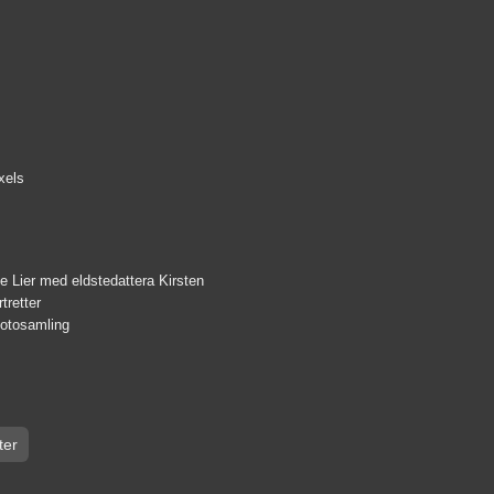
xels
 Lier med eldstedattera Kirsten
tretter
fotosamling
ter