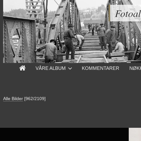
Fotoa
VÅRE ALBUM
KOMMENTARER
NØK
Alle Bilder
[962/2109]