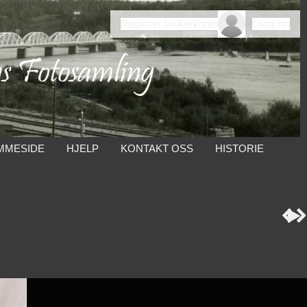
Registrer brukerkonto
Logg inn
MMESIDE
HJELP
KONTAKT OSS
HISTORIE


