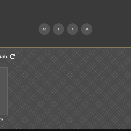
lbum

om
en