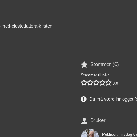
r-med-eldstedattera-kirsten

Stemmer (
0
)
Stemmer til nå :





0,0
Du må være innlogget f

Bruker
Publisert
Tirsdag 0