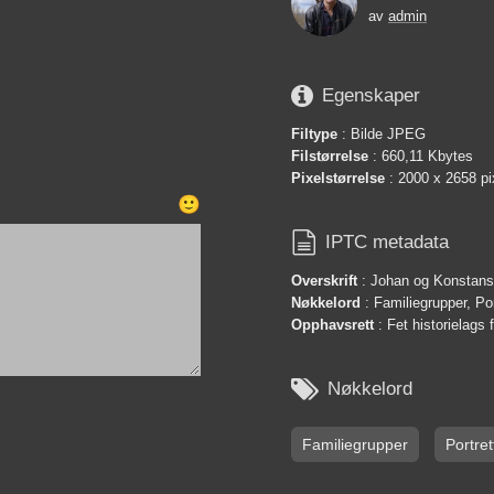
av
admin

Egenskaper
Filtype
: Bilde JPEG
Filstørrelse
: 660,11 Kbytes
Pixelstørrelse
: 2000 x 2658 pi
🙂

IPTC metadata
Overskrift
: Johan og Konstanse
Nøkkelord
: Familiegrupper, Por
Opphavsrett
: Fet historielags 

Nøkkelord
Familiegrupper
Portret