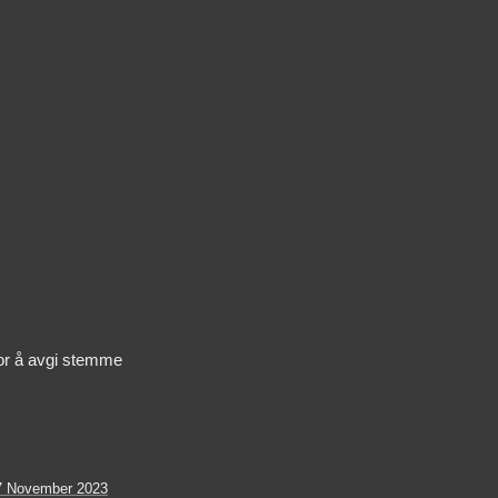
or å avgi stemme
7 November 2023