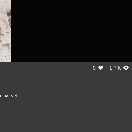
0
1,7 k


 av livet.