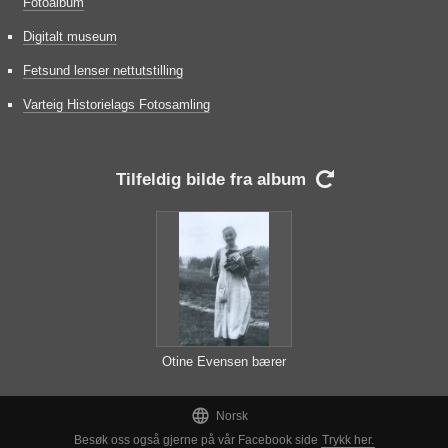
Fotoalbum
Digitalt museum
Fetsund lenser nettutstilling
Varteig Historielags Fotosamling
Tilfeldig bilde fra album

Otine Evensen bærer
ved

Norsk
Besøk oss også gjerne på vår Facebook side
Trykk her.