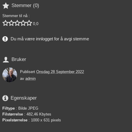

Stemmer (
0
)
Stemmer til nå :





0,0
Du må være innlogget for å avgi stemme

Bruker
Publisert
Onsdag 28 September 2022
av
admin

Egenskaper
Filtype
: Bilde JPEG
Filstørrelse
: 482,46 Kbytes
Pixelstørrelse
: 1000 x 631 pixels