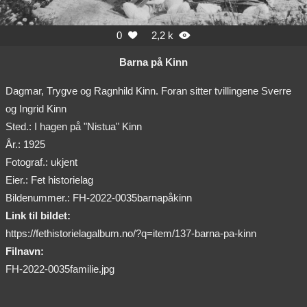
0
2,2 k


Barna på Kinn
Dagmar, Trygve og Ragnhild Kinn. Foran sitter tvillingene Sverre
og Ingrid Kinn
Sted.: I hagen på "Nistua" Kinn
År.: 1925
Fotograf.: ukjent
Eier.: Fet historielag
Bildenummer.: FH-2022-0035barnapåkinn
Link til bildet:
https://fethistorielagalbum.no/?q=item/137-barna-pa-kinn
Filnavn:
FH-2022-0035familie.jpg