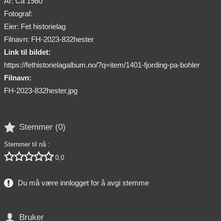
År: Ca 1980
Fotograf:
Eier: Fet historielag
Filnavn: FH-2023-832hester
Link til bildet:
https://fethistorielagalbum.no/?q=item/1401-fjording-pa-bohler
Filnavn:
FH-2023-832hester.jpg

Stemmer (
0
)
Stemmer til nå :





0,0
Du må være innlogget for å avgi stemme

Bruker