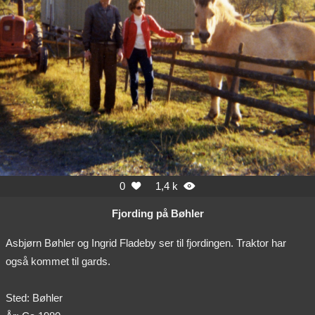
0
1,4 k


Fjording på Bøhler
Asbjørn Bøhler og Ingrid Fladeby ser til fjordingen. Traktor har
også kommet til gards.
Sted: Bøhler