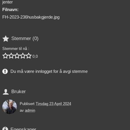
jenter
Filnavn:
FH-2023-236husbakgjerde.jpg

Stemmer (
0
)
Stemmer til nå :





0,0
Du må være innlogget for å avgi stemme

Bruker
Publisert
Tirsdag 23 April 2024
av
admin

Egenskaper