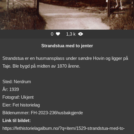
0
1,3 k


Strandstua med to jenter
Strandstua er en husmansplass under søndre Hovin og ligger på
Taje. Ble bygd på midten av 1870 årene.
Sted: Nerdrum
År: 1939
Fotograf: Ukjent
Eier: Fet historielag
Bildenummer: FH-2023-236husbakgjerde
Link til bildet:
https://fethistorielagalbum.no/?q=item/1529-strandstua-med-to-