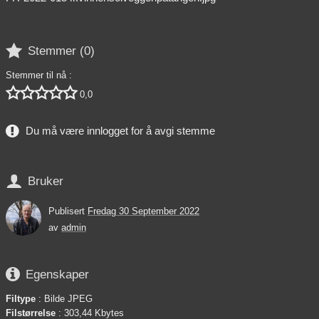

Stemmer (
0
)
Stemmer til nå :





0,0
Du må være innlogget for å avgi stemme

Bruker
Publisert
Fredag 30 September 2022
av
admin

Egenskaper
Filtype
: Bilde JPEG
Filstørrelse
: 303,44 Kbytes