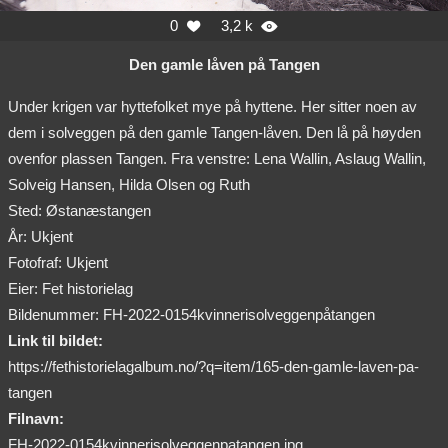
0
3,2 k


Den gamle låven på Tangen
Under krigen var hyttefolket mye på hyttene. Her sitter noen av
dem i solveggen på den gamle Tangen-låven. Den lå på høyden
ovenfor plassen Tangen. Fra venstre: Lena Wallin, Aslaug Wallin,
Solveig Hansen, Hilda Olsen og Ruth
Sted: Østanæstangen
År: Ukjent
Fotofraf: Ukjent
Eier: Fet historielag
Bildenummer: FH-2022-0154kvinnerisolveggenpåtangen
Link til bildet:
https://fethistorielagalbum.no/?q=item/165-den-gamle-laven-pa-
tangen
Filnavn:
FH-2022-0154kvinnerisolveggenpatangen.jpg