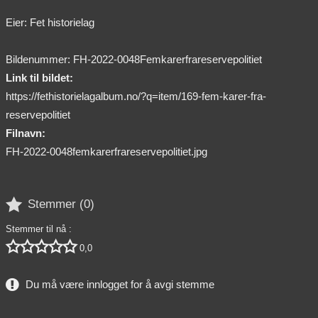
Eier: Fet historielag
Bildenummer: FH-2022-0048Femkarerfrareservepolitiet
Link til bildet:
https://fethistorielagalbum.no/?q=item/169-fem-karer-fra-
reservepolitiet
Filnavn:
FH-2022-0048femkarerfrareservepolitiet.jpg

Stemmer (
0
)
Stemmer til nå :





0,0
Du må være innlogget for å avgi stemme