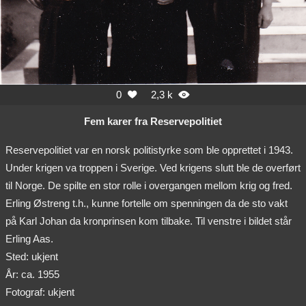
0
2,3 k


Fem karer fra Reservepolitiet
Reservepolitiet var en norsk politistyrke som ble opprettet i 1943.
Under krigen va troppen i Sverige. Ved krigens slutt ble de overført
til Norge. De spilte en stor rolle i overgangen mellom krig og fred.
Erling Østreng t.h., kunne fortelle om spenningen da de sto vakt
på Karl Johan da kronprinsen kom tilbake. Til venstre i bildet står
Erling Aas.
Sted: ukjent
År: ca. 1955
Fotograf: ukjent