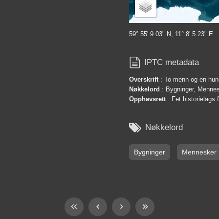
59° 55' 9.03" N, 11° 8' 5.23" E

IPTC metadata
Overskrift
: To menn og en hun
Nøkkelord
: Bygninger, Menne
Opphavsrett
: Fet historielags 

Nøkkelord
Bygninger
Mennesker