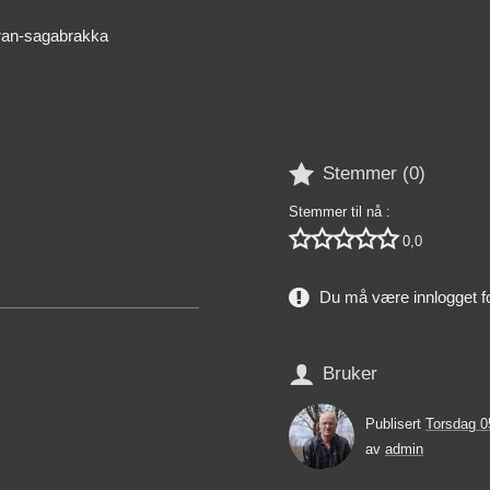
oran-sagabrakka

Stemmer (
0
)
Stemmer til nå :





0,0
Du må være innlogget f

Bruker
Publisert
Torsdag 
av
admin