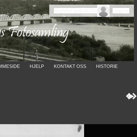
Registrer brukerkonto
Logg inn
MMESIDE
HJELP
KONTAKT OSS
HISTORIE


