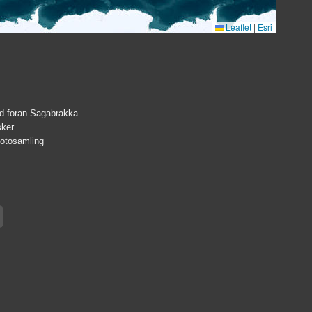
Leaflet
|
Esri
d foran Sagabrakka
sker
fotosamling