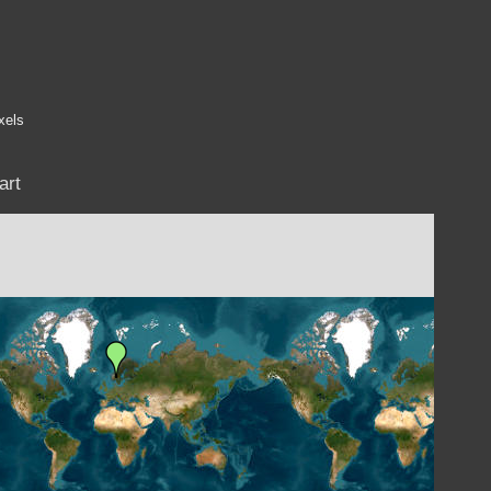
xels
art