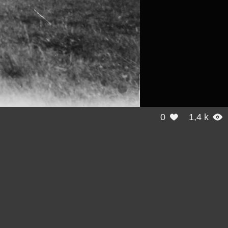
0
1,4 k

