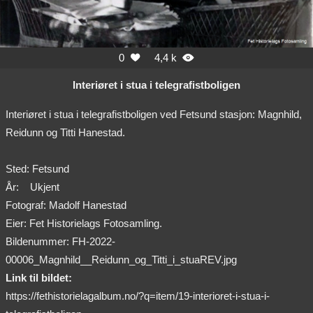
0
4,4 k


Interiøret i stua i telegrafistboligen
Interiøret i stua i telegrafistboligen ved Fetsund stasjon: Magnhild,
Reidunn og Titti Hanestad.
Sted: Fetsund
År:
Ukjent
Fotograf: Madolf Hanestad
Eier: Fet Historielags Fotosamling.
Bildenummer: FH-2022-
00006_Magnhild__Reidunn_og_Titti_i_stuaREV.jpg
Link til bildet:
https://fethistorielagalbum.no/?q=item/19-interioret-i-stua-i-