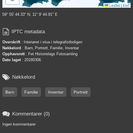
Leaflet
|
Esri
59° 55' 44.33" N, 11° 9' 44.91" E

IPTC metadata
Overskrift
: Interiøret i stua i telegrafistboligen
Nøkkelord
: Barn, Portrett, Familie, Inventar
Opphavsrett
: Fet Historielags Fotosamling
Dato laget
: 20180306

Nøkkelord
Barn
Familie
Inventar
Portrett

Kommentarer (0)
Ingen kommentarer