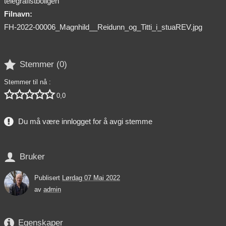
telegrafistboligen
Filnavn:
FH-2022-00006_Magnhild__Reidunn_og_Titti_i_stuaREV.jpg

Stemmer (
0
)
Stemmer til nå :





0,0
Du må være innlogget for å avgi stemme

Bruker
Publisert
Lørdag 07 Mai 2022
av
admin

Egenskaper