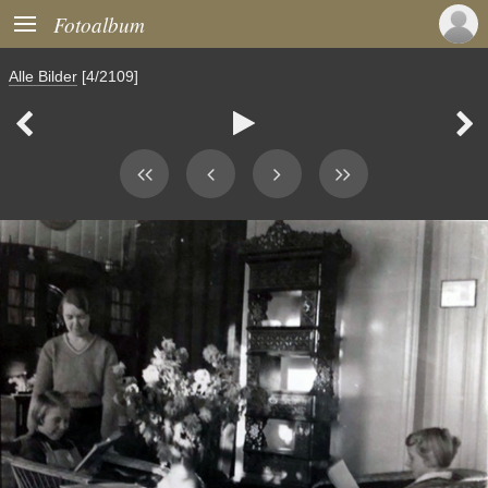

Fotoalbum
Alle Bilder
[4/2109]


