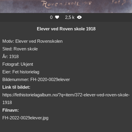
0
2,5 k


Elever ved Roven skole 1918
Motiv: Elever ved Rovenskolen
Sted: Roven skole
År: 1918
Fotograf: Ukjent
Eier: Fet historielag
Bildenummer: FH-2020-0029elever
Link til bildet:
https://fethistorielagalbum.no/?q=item/372-elever-ved-roven-skole-
1918
Filnavn:
FH-2022-0029elever.jpg