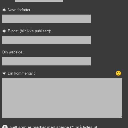
Navn forfatter :
E-post (blir ikke publisert):
Din webside :
🙂
Din kommentar :
Felt som er merket med stjerne (*) må fylles ut.