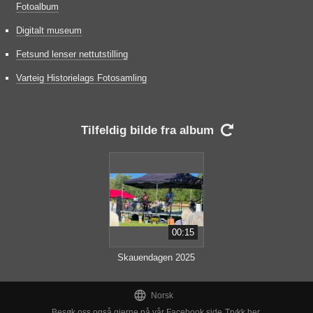
Fotoalbum
Digitalt museum
Fetsund lenser nettutstilling
Varteig Historielags Fotosamling
Tilfeldig bilde fra album

00:15
Skauendagen 2025

Norsk
Besøk oss også gjerne på vår Facebook side
Trykk her.