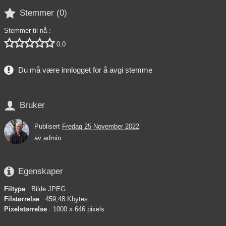

Stemmer (
0
)
Stemmer til nå :





0,0
Du må være innlogget for å avgi stemme

Bruker
Publisert
Fredag 25 November 2022
av
admin

Egenskaper
Filtype
: Bilde JPEG
Filstørrelse
: 459,48 Kbytes
Pixelstørrelse
: 1000 x 646 pixels