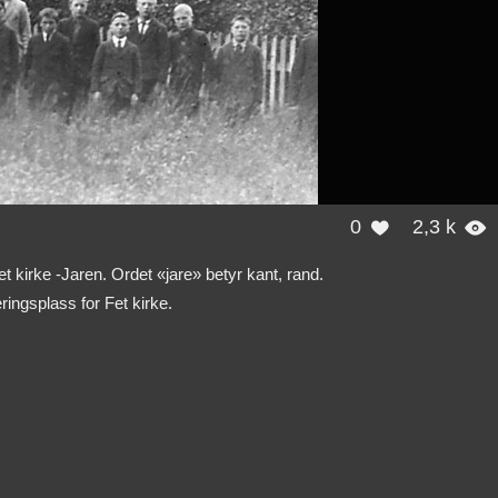
0
2,3 k


t kirke -Jaren. Ordet «jare» betyr kant, rand.
ringsplass for Fet kirke.