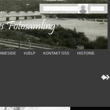
Registrer brukerkonto
Logg inn
MMESIDE
HJELP
KONTAKT OSS
HISTORIE


