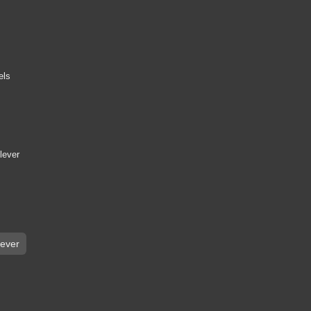
els
lever
lever