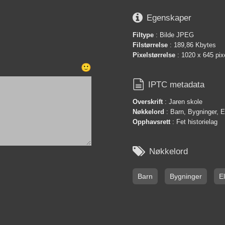

Egenskaper
Filtype
: Bilde JPEG
Filstørrelse
: 189,86 Kbytes
Pixelstørrelse
: 1020 x 645 pix
🙂

IPTC metadata
Overskrift
: Jaren skole
Nøkkelord
: Barn, Bygninger, E
Opphavsrett
: Fet historielag

Nøkkelord
Barn
Bygninger
E