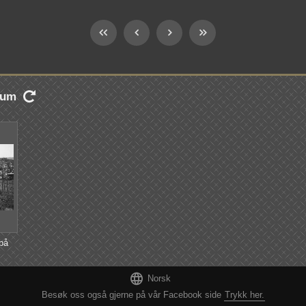
lbum

på

Norsk
Besøk oss også gjerne på vår Facebook side
Trykk her.