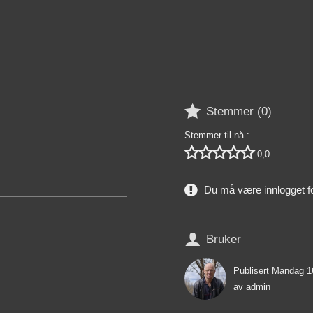

Stemmer (
0
)
Stemmer til nå :





0,0
Du må være innlogget f

Bruker
Publisert
Mandag 1
av
admin