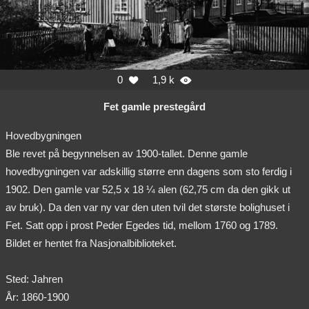
0
1,9 k


Fet gamle prestegård
Hovedbygningen
Ble revet på begynnelsen av 1900-tallet. Denne gamle
hovedbygningen var adskillig større enn dagens som sto ferdig i
1902. Den gamle var 52,5 x 18 ¼ alen (62,75 cm da den gikk ut
av bruk). Da den var ny var den uten tvil det største bolighuset i
Fet. Satt opp i prost Peder Egedes tid, mellom 1760 og 1789.
Bildet er hentet fra Nasjonalbiblioteket.
Sted: Jahren
År: 1860-1900