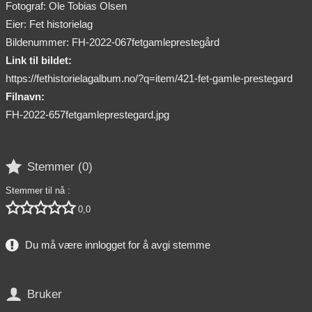
Fotograf: Ole Tobias Olsen
Eier: Fet historielag
Bildenummer: FH-2022-067fetgamleprestegård
Link til bildet:
https://fethistorielagalbum.no/?q=item/421-fet-gamle-prestegard
Filnavn:
FH-2022-657fetgamleprestegard.jpg

Stemmer (
0
)
Stemmer til nå :





0,0
Du må være innlogget for å avgi stemme

Bruker