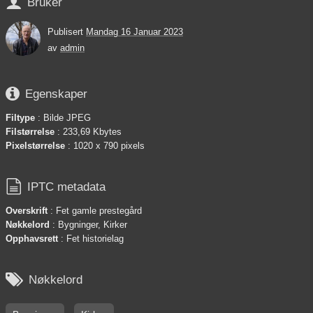

Bruker
Publisert
Mandag 16 Januar 2023
av
admin

Egenskaper
Filtype
: Bilde JPEG
Filstørrelse
: 233,69 Kbytes
Pixelstørrelse
: 1020 x 790 pixels

IPTC metadata
Overskrift
: Fet gamle prestegård
Nøkkelord
: Bygninger, Kirker
Opphavsrett
: Fet historielag

Nøkkelord