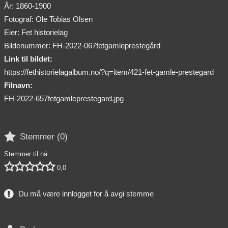
År: 1860-1900
Fotograf: Ole Tobias Olsen
Eier: Fet historielag
Bildenummer: FH-2022-067fetgamleprestegård
Link til bildet:
https://fethistorielagalbum.no/?q=item/421-fet-gamle-prestegard
Filnavn:
FH-2022-657fetgamleprestegard.jpg

Stemmer (
0
)
Stemmer til nå :





0,0
Du må være innlogget for å avgi stemme