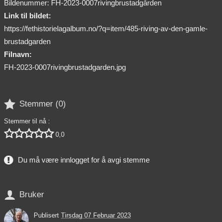
Bildenummer: FH-2023-0007rivingbrustadgården
Link til bildet:
https://fethistorielagalbum.no/?q=item/485-riving-av-den-gamle-
brustadgarden
Filnavn:
FH-2023-0007rivingbrustadgarden.jpg

Stemmer (
0
)
Stemmer til nå :





0,0
Du må være innlogget for å avgi stemme

Bruker
Publisert
Tirsdag 07 Februar 2023