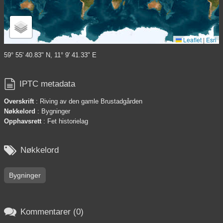
Leaflet
|
Esri
59° 55' 40.83" N, 11° 9' 41.33" E

IPTC metadata
Overskrift
: Riving av den gamle Brustadgården
Nøkkelord
: Bygninger
Opphavsrett
: Fet historielag

Nøkkelord
Bygninger

Kommentarer (0)