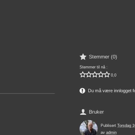

Stemmer (
0
)
Stemmer til nå :





0,0
Du må være innlogget f

Bruker
Publisert
Torsdag 1
av
admin