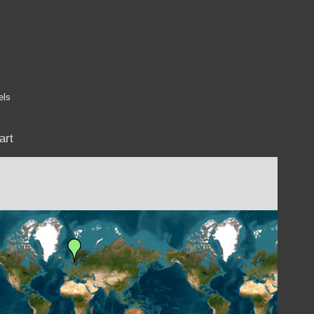
els
art