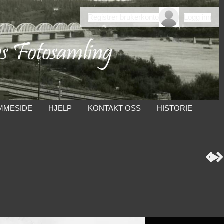
Registrer brukerkonto
Logg inn
MMESIDE
HJELP
KONTAKT OSS
HISTORIE


