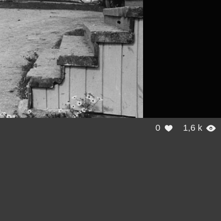
0
1,6 k

