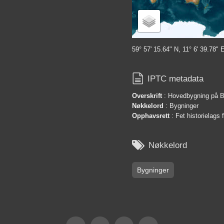
59° 57' 15.64" N, 11° 6' 39.78" 

IPTC metadata
Overskrift
: Hovedbygning på 
Nøkkelord
: Bygninger
Opphavsrett
: Fet historielags 

Nøkkelord
Bygninger