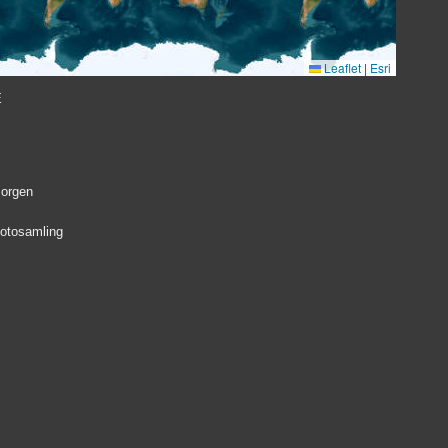
Leaflet
|
Esri
E
Borgen
fotosamling