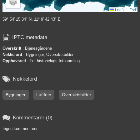
Leaflet
|
Esri
59° 54' 15.34" N, 11° 9' 42.43" E

IPTC metadata
Overskrift
: Bjanesgårdene
Nøkkelord
: Bygninger, Oversiktsbilder
Opphavsrett
: Fet historielags fotosamling

Nøkkelord
Bygninger
Luftfoto
Oversiktsbilder

Kommentarer (0)
Ingen kommentarer