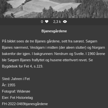
0
2,3 k


Bjanesgårdene
På bildet sees de tre Bjanes gårdene, sett fra sørøst. Søgarn
Bjanes nærmest, Vestigarn i midten (der aleen slutter) og Norgarn
bakenfor der igjen. I bakgrunnen: Nerdrum og Svelle. I 1960 årene
ble Søgarn Bjanes fraflyttet og husene etterhvert revet. Se
Bygdebok for Fet 4, s.119.
Sted: Jahren i Fet
År: 1955
Fotograf: Widerøe
Eier: Fet Historielag
FH-2022-0469bjanesgårdene