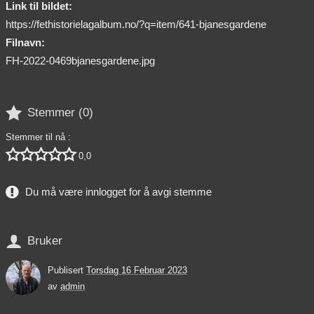
Link til bildet:
https://fethistorielagalbum.no/?q=item/641-bjanesgardene
Filnavn:
FH-2022-0469bjanesgardene.jpg

Stemmer (
0
)
Stemmer til nå :





0,0
Du må være innlogget for å avgi stemme

Bruker
Publisert
Torsdag 16 Februar 2023
av
admin