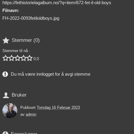
https://fethistorielagalbum.no/?q=item/672-fet-il-old-boys
Filnavn:
FH-2022-0093fetiloldboys.jpg

Stemmer (
0
)
Stemmer til nå :





0,0
Du må være innlogget for å avgi stemme

Bruker
Publisert
Torsdag 16 Februar 2023
av
admin