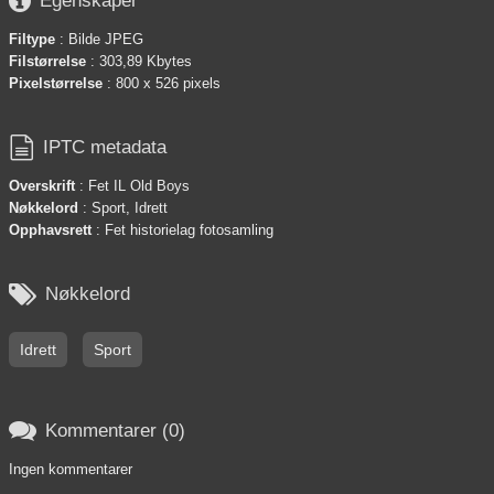

Egenskaper
Filtype
: Bilde JPEG
Filstørrelse
: 303,89 Kbytes
Pixelstørrelse
: 800 x 526 pixels

IPTC metadata
Overskrift
: Fet IL Old Boys
Nøkkelord
: Sport, Idrett
Opphavsrett
: Fet historielag fotosamling

Nøkkelord
Idrett
Sport

Kommentarer (0)
Ingen kommentarer