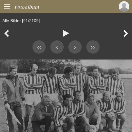

Fotoalbum
Alle Bilder
[91/2109]


