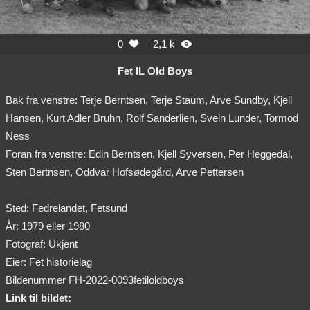
0
2,1 k


Fet IL Old Boys
Bak fra venstre: Terje Berntsen, Terje Staum, Arve Sundby, Kjell
Hansen, Kurt Adler Bruhn, Rolf Sanderlien, Svein Lunder, Tormod
Ness
Foran fra venstre: Edin Berntsen, Kjell Syversen, Per Heggedal,
Sten Bertnsen, Oddvar Hofsødegård, Arve Pettersen
Sted: Fedrelandet, Fetsund
År: 1979 eller 1980
Fotograf: Ukjent
Eier: Fet historielag
Bildenummer FH-2022-0093fetiloldboys
Link til bildet: