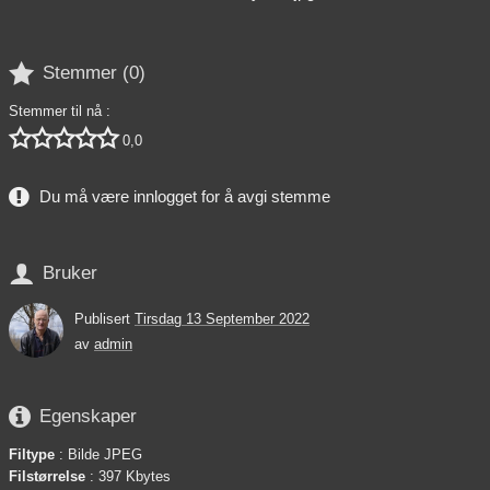

Stemmer (
0
)
Stemmer til nå :





0,0
Du må være innlogget for å avgi stemme

Bruker
Publisert
Tirsdag 13 September 2022
av
admin

Egenskaper
Filtype
: Bilde JPEG
Filstørrelse
: 397 Kbytes