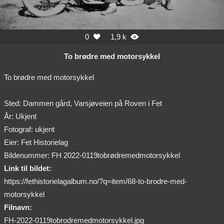
0
1,9 k


To brødre med motorsykkel
To brødre med motorsykkel
Sted: Dammen gård, Varsjøveien på Roven i Fet
År: Ukjent
Fotograf: ukjent
Eier: Fet Historielag
Bildenummer: FH 2022-0119tobrødremedmotorsykkel
Link til bildet:
https://fethistorielagalbum.no/?q=item/68-to-brodre-med-
motorsykkel
Filnavn:
FH-2022-0119tobrodremedmotorsykkel.jpg