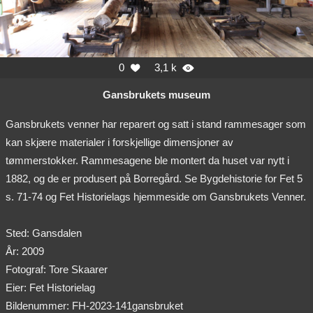
0
3,1 k


Gansbrukets museum
Gansbrukets venner har reparert og satt i stand rammesager som
kan skjære materialer i forskjellige dimensjoner av
tømmerstokker. Rammesagene ble montert da huset var nytt i
1882, og de er produsert på Borregård. Se Bygdehistorie for Fet 5
s. 71-74 og Fet Historielags hjemmeside om Gansbrukets Venner.
Sted: Gansdalen
År: 2009
Fotograf: Tore Skaarer
Eier: Fet Historielag
Bildenummer: FH-2023-141gansbruket