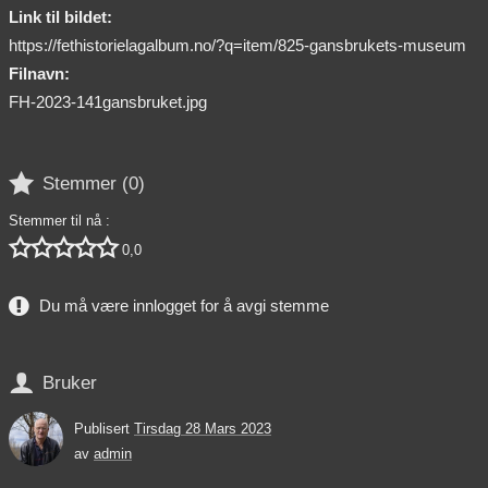
Link til bildet:
https://fethistorielagalbum.no/?q=item/825-gansbrukets-museum
Filnavn:
FH-2023-141gansbruket.jpg

Stemmer (
0
)
Stemmer til nå :





0,0
Du må være innlogget for å avgi stemme

Bruker
Publisert
Tirsdag 28 Mars 2023
av
admin