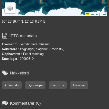
Leaflet
|
Esri
59° 51' 39.4" N, 11° 13' 8.57" E

IPTC metadata
Overskrift
: Gansbrukets museum
Nøkkelord
: Bygninger, Sagbruk, Arbeidsliv, T
Opphavsrett
: Fet Historielag
Dato laget
: 20090510

Nøkkelord
Arbeidsliv
Bygninger
Sagbruk
Tømmer

Kommentarer (0)