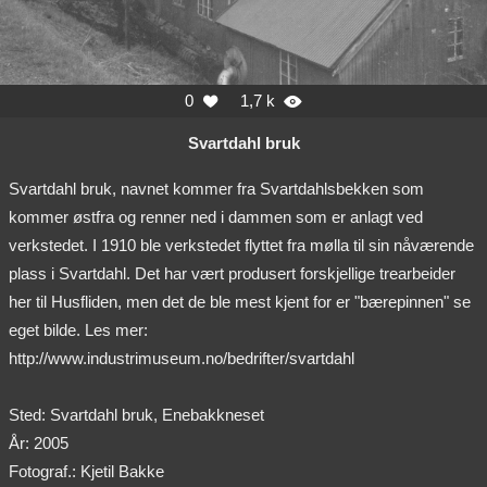
0
1,7 k


Svartdahl bruk
Svartdahl bruk, navnet kommer fra Svartdahlsbekken som
kommer østfra og renner ned i dammen som er anlagt ved
verkstedet. I 1910 ble verkstedet flyttet fra mølla til sin nåværende
plass i Svartdahl. Det har vært produsert forskjellige trearbeider
her til Husfliden, men det de ble mest kjent for er "bærepinnen" se
eget bilde. Les mer:
http://www.industrimuseum.no/bedrifter/svartdahl
Sted: Svartdahl bruk, Enebakkneset
År: 2005
Fotograf.: Kjetil Bakke