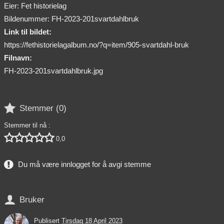
Eier: Fet historielag
Bildenummer: FH-2023-201svartdahlbruk
Link til bildet:
https://fethistorielagalbum.no/?q=item/905-svartdahl-bruk
Filnavn:
FH-2023-201svartdahlbruk.jpg

Stemmer (
0
)
Stemmer til nå :





0,0
Du må være innlogget for å avgi stemme

Bruker
Publisert
Tirsdag 18 April 2023