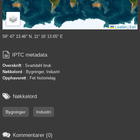
Leaflet
|
Esri
59° 47' 13.46" N, 11° 16' 13.65" E

IPTC metadata
Overskrift
: Svartdahl bruk
Nøkkelord
: Bygninger, Industri
Opphavsrett
: Fet historielag

Nøkkelord
Bygninger
Industri

Kommentarer (0)