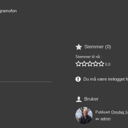
egramofon

Stemmer (
0
)
Stemmer til nå :





0,0
Du må være innlogget f

Bruker
Publisert
Onsdag 1
av
admin