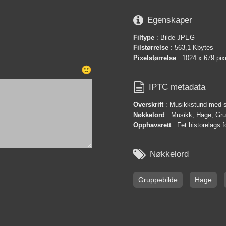

Egenskaper
Filtype
: Bilde JPEG
Filstørrelse
: 563,1 Kbytes
Pixelstørrelse
: 1024 x 679 pix
🙂

IPTC metadata
Overskrift
: Musikkstund med 
Nøkkelord
: Musikk, Hage, Gru
Opphavsrett
: Fet historelags 

Nøkkelord
Gruppebilde
Hage