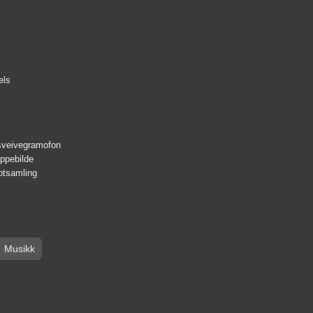
els
sveivegramofon
ppebilde
fotsamling
Musikk