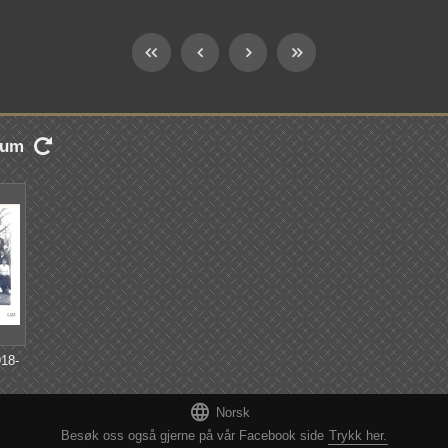
lbum

18-

Norsk
Besøk oss også gjerne på vår Facebook side
Trykk her.