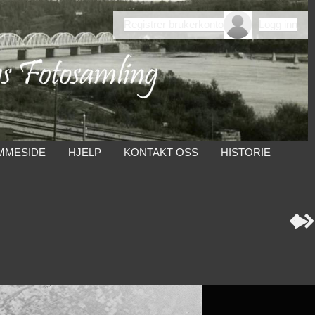
Registrer brukerkonto
Logg inn
MMESIDE
HJELP
KONTAKT OSS
HISTORIE


