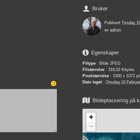

Bruker
Publisert
Tirsdag 18
av
admin

Egenskaper
Filtype
: Bilde JPEG
Filstørrelse
: 318,02 Kbytes
Pixelstørrelse
: 1500 x 1072 pi
Dato laget
:
Onsdag 10 Februa
🙂

Bildeplassering på k
+
−