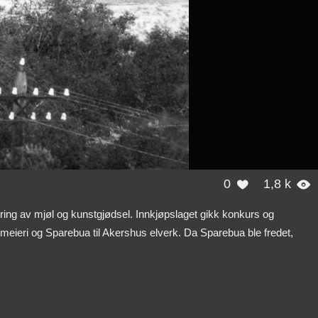
0
1,8 k


gring av mjøl og kunstgjødsel. Innkjøpslaget gikk konkurs og
meieri og Sparebua til Akershus elverk. Da Sparebua ble fredet,