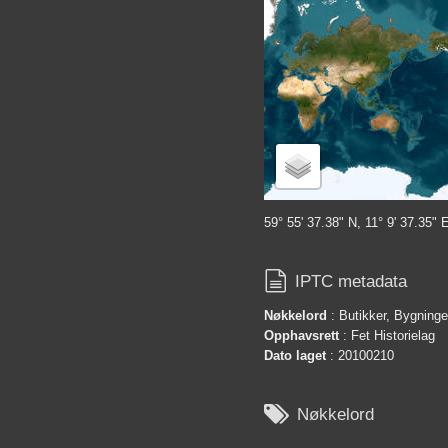
59° 55' 37.38" N, 11° 9' 37.35" 

IPTC metadata
Nøkkelord
: Butikker, Bygninge
Opphavsrett
: Fet Historielag
Dato laget
: 20100210

Nøkkelord