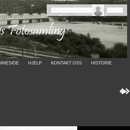
Registrer brukerkonto
Logg inn
MMESIDE
HJELP
KONTAKT OSS
HISTORIE


