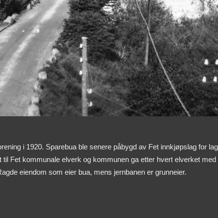
forening i 1920. Sparebua ble senere påbygd av Fet innkjøpslag for la
t til Fet kommunale elverk og kommunen ga etter hvert elverket med 
 Ragde eiendom som eier bua, mens jernbanen er grunneier.