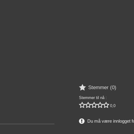

Stemmer (
0
)
Stemmer til nå :





0,0
Du må være innlogget f