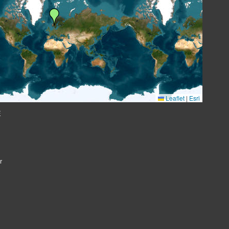
Leaflet
|
Esri
E
r